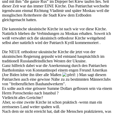
und mit ihm "die ganze Rus" im Dnjeper bei Kiew taufen lies. Seit
dieser Zeit war das immer EINE Kirche. Das Patriarchat wechselte
irgendwann einmal Richtung Vladimir und später Moskau weil die
monglischen Reiterheere die Stadt Kiew dem Erdboden
gleichgemacht hatten.
Die kanonische ukrainische Kirche ist nach wie vor diese Kirche.
Natürlich blieben die Verbindungen zu Moskau erhalten. Soweit ich
weiß verwaltet sich die ukrainisch orthodoxe Kirche weitgehend
selbst aber natürlich wird der Patriarch Kyrill kommemoriert .
Die NEUE orthodoxe ukrainische Kirche die jetzt von der
ukrainischen Regierung gepusht wird entstand hauptsächlich im
traditionell Russlandfeindlichen Westen der Ukraine.
Ganz hilfreich dabei war die Anerkennung durch den Patriarchen
Bartholomäus von Konstantinopel einem engen Freund Amerikas
(Joe Biden lobte ihn über alle Maßen
) Man sagt diesem
Patriarchen auch eine gewisse Nähe zu zu bestimmten Männerclubs
von "freiberuflichen Bauhandwerkern".
Es sollte auch eine grössere Summe Dollars geflossen sein via einem
Herrn Poroschenko nach Istanbul ?
Vielleicht alles Gerüchte?
Aber, so eine zweite Kirche ist schon praktisch -wenn man ein
zerrissenes Land weiter spalten will.
Nach dem sie nicht erreicht hat, daß die Menschen praktizieren, was