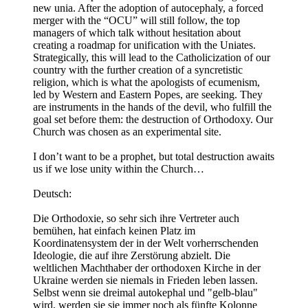
new unia. After the adoption of autocephaly, a forced
merger with the “OCU” will still follow, the top
managers of which talk without hesitation about
creating a roadmap for unification with the Uniates.
Strategically, this will lead to the Catholicization of our
country with the further creation of a syncretistic
religion, which is what the apologists of ecumenism,
led by Western and Eastern Popes, are seeking. They
are instruments in the hands of the devil, who fulfill the
goal set before them: the destruction of Orthodoxy. Our
Church was chosen as an experimental site.
I don’t want to be a prophet, but total destruction awaits
us if we lose unity within the Church…
Deutsch:
Die Orthodoxie, so sehr sich ihre Vertreter auch
bemühen, hat einfach keinen Platz im
Koordinatensystem der in der Welt vorherrschenden
Ideologie, die auf ihre Zerstörung abzielt. Die
weltlichen Machthaber der orthodoxen Kirche in der
Ukraine werden sie niemals in Frieden leben lassen.
Selbst wenn sie dreimal autokephal und "gelb-blau"
wird, werden sie sie immer noch als fünfte Kolonne