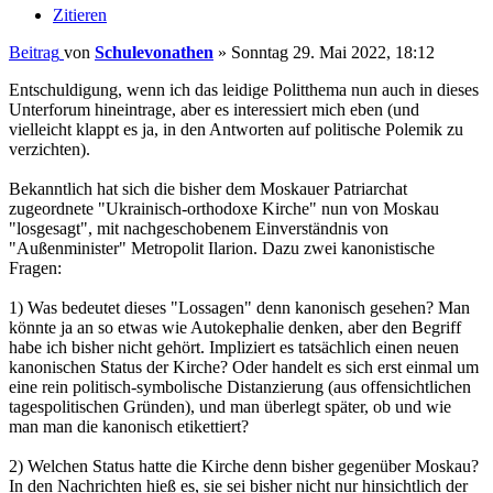
Zitieren
Beitrag
von
Schulevonathen
»
Sonntag 29. Mai 2022, 18:12
Entschuldigung, wenn ich das leidige Politthema nun auch in dieses
Unterforum hineintrage, aber es interessiert mich eben (und
vielleicht klappt es ja, in den Antworten auf politische Polemik zu
verzichten).
Bekanntlich hat sich die bisher dem Moskauer Patriarchat
zugeordnete "Ukrainisch-orthodoxe Kirche" nun von Moskau
"losgesagt", mit nachgeschobenem Einverständnis von
"Außenminister" Metropolit Ilarion. Dazu zwei kanonistische
Fragen:
1) Was bedeutet dieses "Lossagen" denn kanonisch gesehen? Man
könnte ja an so etwas wie Autokephalie denken, aber den Begriff
habe ich bisher nicht gehört. Impliziert es tatsächlich einen neuen
kanonischen Status der Kirche? Oder handelt es sich erst einmal um
eine rein politisch-symbolische Distanzierung (aus offensichtlichen
tagespolitischen Gründen), und man überlegt später, ob und wie
man man die kanonisch etikettiert?
2) Welchen Status hatte die Kirche denn bisher gegenüber Moskau?
In den Nachrichten hieß es, sie sei bisher nicht nur hinsichtlich der