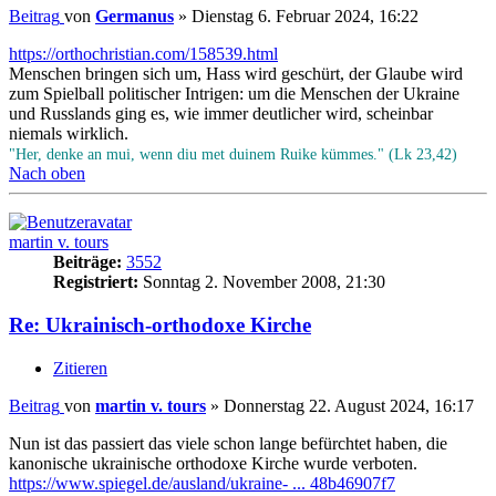
Beitrag
von
Germanus
»
Dienstag 6. Februar 2024, 16:22
https://orthochristian.com/158539.html
Menschen bringen sich um, Hass wird geschürt, der Glaube wird
zum Spielball politischer Intrigen: um die Menschen der Ukraine
und Russlands ging es, wie immer deutlicher wird, scheinbar
niemals wirklich.
"Her, denke an mui, wenn diu met duinem Ruike kümmes." (Lk 23,42)
Nach oben
martin v. tours
Beiträge:
3552
Registriert:
Sonntag 2. November 2008, 21:30
Re: Ukrainisch-orthodoxe Kirche
Zitieren
Beitrag
von
martin v. tours
»
Donnerstag 22. August 2024, 16:17
Nun ist das passiert das viele schon lange befürchtet haben, die
kanonische ukrainische orthodoxe Kirche wurde verboten.
https://www.spiegel.de/ausland/ukraine- ... 48b46907f7