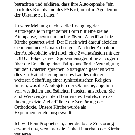
betrachten und erklären, dass ihre Autokephalie "ein
Trick des Kremls und des FSB ist, um ihre Agenten in
der Ukraine zu halten."
Unserer Meinung nach ist die Erlangung der
Autokephalie in irgendeiner Form nur eine kleine
Atempause, bevor ein noch größerer Angriff auf die
Kirche gestartet wird. Der Druck wird darauf abzielen,
sie in eine neue Unia zu bringen. Nach der Annahme
der Autokephalie wird noch eine Zwangsfusion mit der
"OKU" folgen, deren Spitzenmanager ohne zu zögern
über die Erstellung eines Fahrplans für die Vereinigung
mit den Unierten sprechen. Strategisch gesehen wird
dies zur Katholisierung unseres Landes mit der
weiteren Schaffung einer synkretistischen Religion
führen, was die Apologeten der Ökumene, angeführt
von westlichen und östlichen Päpsten, anstreben. Sie
sind Werkzeuge in den Händen des Teufels, die das
ihnen gesetzte Ziel erfüllen: die Zerstörung der
Orthodoxie. Unsere Kirche wurde als
Experimentierfeld ausgewählt.
Ich will kein Prophet sein, aber die totale Zerstörung
erwartet uns, wenn wir die Einheit innerhalb der Kirche
verlieren...