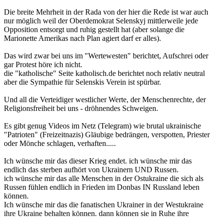
Die breite Mehrheit in der Rada von der hier die Rede ist war auch
nur möglich weil der Oberdemokrat Selenskyj mittlerweile jede
Opposition entsorgt und ruhig gestellt hat (aber solange die
Marionette Amerikas nach Plan agiert darf er alles).
Das wird zwar bei uns im "Wertewesten" berichtet, Aufschrei oder
gar Protest höre ich nicht.
die "katholische" Seite katholisch.de berichtet noch relativ neutral
aber die Sympathie für Selenskis Verein ist spürbar.
Und all die Verteidiger westlicher Werte, der Menschenrechte, der
Religionsfreiheit bei uns - dröhnendes Schweigen.
Es gibt genug Videos im Netz (Telegram) wie brutal ukrainische
"Patrioten" (Freizeitnazis) Gläubige bedrängen, verspotten, Priester
oder Mönche schlagen, verhaften.....
Ich wünsche mir das dieser Krieg endet. ich wünsche mir das
endlich das sterben aufhört von Ukrainern UND Russen.
ich wünsche mir das alle Menschen in der Ostukraine die sich als
Russen fühlen endlich in Frieden im Donbas IN Russland leben
können.
Ich wünsche mir das die fanatischen Ukrainer in der Westukraine
ihre Ukraine behalten können. dann können sie in Ruhe ihre