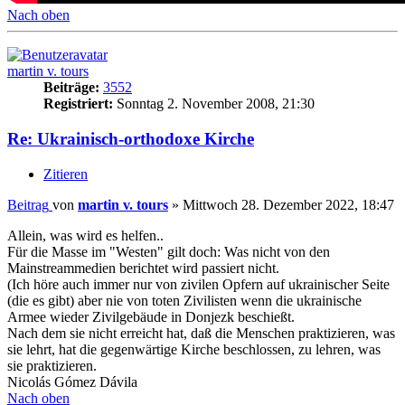
Nach oben
martin v. tours
Beiträge:
3552
Registriert:
Sonntag 2. November 2008, 21:30
Re: Ukrainisch-orthodoxe Kirche
Zitieren
Beitrag
von
martin v. tours
»
Mittwoch 28. Dezember 2022, 18:47
Allein, was wird es helfen..
Für die Masse im "Westen" gilt doch: Was nicht von den
Mainstreammedien berichtet wird passiert nicht.
(Ich höre auch immer nur von zivilen Opfern auf ukrainischer Seite
(die es gibt) aber nie von toten Zivilisten wenn die ukrainische
Armee wieder Zivilgebäude in Donjezk beschießt.
Nach dem sie nicht erreicht hat, daß die Menschen praktizieren, was
sie lehrt, hat die gegenwärtige Kirche beschlossen, zu lehren, was
sie praktizieren.
Nicolás Gómez Dávila
Nach oben