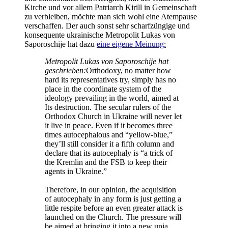
Kirche und vor allem Patriarch Kirill in Gemeinschaft
zu verbleiben, möchte man sich wohl eine Atempause
verschaffen. Der auch sonst sehr scharfzüngige und
konsequente ukrainische Metropolit Lukas von
Saporoschije hat dazu
eine eigene Meinung:
Metropolit Lukas von Saporoschije hat
geschrieben:
Orthodoxy, no matter how
hard its representatives try, simply has no
place in the coordinate system of the
ideology prevailing in the world, aimed at
Its destruction. The secular rulers of the
Orthodox Church in Ukraine will never let
it live in peace. Even if it becomes three
times autocephalous and “yellow-blue,”
they’ll still consider it a fifth column and
declare that its autocephaly is “a trick of
the Kremlin and the FSB to keep their
agents in Ukraine.”
Therefore, in our opinion, the acquisition
of autocephaly in any form is just getting a
little respite before an even greater attack is
launched on the Church. The pressure will
be aimed at bringing it into a new unia.