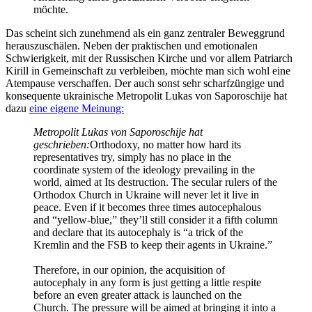
möchte.
Das scheint sich zunehmend als ein ganz zentraler Beweggrund
herauszuschälen. Neben der praktischen und emotionalen
Schwierigkeit, mit der Russischen Kirche und vor allem Patriarch
Kirill in Gemeinschaft zu verbleiben, möchte man sich wohl eine
Atempause verschaffen. Der auch sonst sehr scharfzüngige und
konsequente ukrainische Metropolit Lukas von Saporoschije hat
dazu
eine eigene Meinung:
Metropolit Lukas von Saporoschije hat
geschrieben:
Orthodoxy, no matter how hard its
representatives try, simply has no place in the
coordinate system of the ideology prevailing in the
world, aimed at Its destruction. The secular rulers of the
Orthodox Church in Ukraine will never let it live in
peace. Even if it becomes three times autocephalous
and “yellow-blue,” they’ll still consider it a fifth column
and declare that its autocephaly is “a trick of the
Kremlin and the FSB to keep their agents in Ukraine.”
Therefore, in our opinion, the acquisition of
autocephaly in any form is just getting a little respite
before an even greater attack is launched on the
Church. The pressure will be aimed at bringing it into a