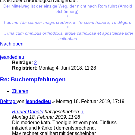
Es ist aber chronologisch aufgebaut.
Der Mittelweg ist der einzige Weg, der nicht nach Rom führt (Arnold
Schönberg)
*
Fac me Tibi semper magis credere, in Te spem habere, Te diligere
*
...
una cum omnibus orthodoxis, atque catholicae et apostolicae fidei
cultoribus
Nach oben
jeandedieu
Beiträge:
2
Registriert:
Montag 4. Juni 2018, 11:28
Re: Buchempfehlungen
Zitieren
Beitrag
von
jeandedieu
»
Montag 18. Februar 2019, 17:19
Bruder Donald
hat geschrieben:
↑
Montag 18. Februar 2019, 11:28
Die moderne kath. Theolgie ist vom prot. Einfluss
infiziert und kränkelt dementsprechend.
May rechnet knallhart mit der scheinbar