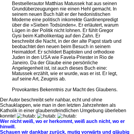
Bestsellerautor Matthias Matussek hat aus seinen
Grundüberzeugungen nie einen Hehl gemacht. In
seinem neuen Buch hält er der hedonistischen
Moderne eine politisch inkorrekte Gardinenpredigt
über die »Sieben Todsünden«. Er erläutert, warum
Lügen in der Politik nicht lohnen. Er fühlt Gregor
Gysi beim Katholikentag auf den Zahn. Er
beschreibt die Nacht, in der der alte Papst starb und
beobachtet den neuen beim Besuch in seinem
Heimatdorf. Er schildert Baptisten und orthodoxe
Juden in den USA wie Favela-Priester in Rio de
Janeiro. Da der Glaube eine persönliche
Angelegenheit ist, ist auch dieses Buch eine:
Matussek erzählt, wie er wurde, was er ist. Er legt,
auf seine Art, Zeugnis ab.
Provokantes Bekenntnis zur Macht des Glaubens.
Der Autor beschreibt sehr nahbar, echt und ohne
Schauklappen, wie man in den letzten Jahrzehnten als
Katholik in einer glaubensfeindlichen Umgebung überleben
konnte!
Wer nicht weiß, wo er herkommt, weiß auch nicht, wo er
hinwill.
Schauen wir dankbar zurück, mutig vorwärts und gläubig