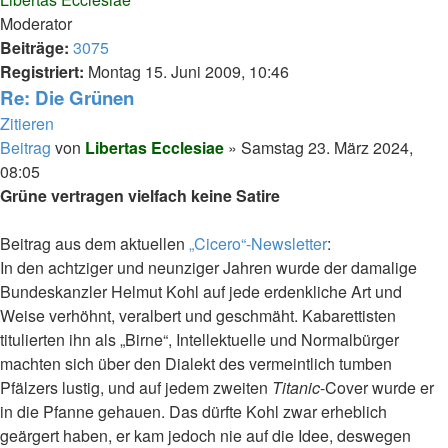
Moderator
Beiträge:
3075
Registriert:
Montag 15. Juni 2009, 10:46
Re: Die Grünen
Zitieren
Beitrag
von
Libertas Ecclesiae
»
Samstag 23. März 2024,
08:05
Grüne vertragen vielfach keine Satire
Beitrag aus dem aktuellen
„Cicero“-Newsletter
:
In den achtziger und neunziger Jahren wurde der damalige
Bundeskanzler Helmut Kohl auf jede erdenkliche Art und
Weise verhöhnt, veralbert und geschmäht. Kabarettisten
titulierten ihn als „Birne“, Intellektuelle und Normalbürger
machten sich über den Dialekt des vermeintlich tumben
Pfälzers lustig, und auf jedem zweiten
Titanic
-Cover wurde er
in die Pfanne gehauen. Das dürfte Kohl zwar erheblich
geärgert haben, er kam jedoch nie auf die Idee, deswegen