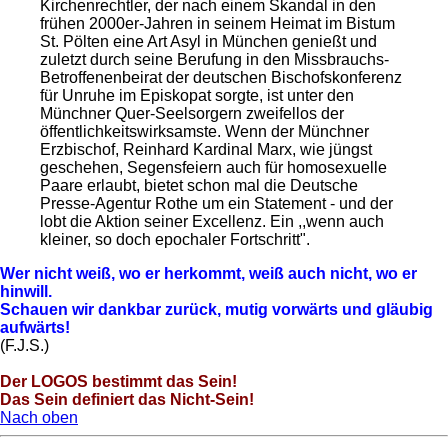
Kirchenrechtler, der nach einem Skandal in den
frühen 2000er-Jahren in seinem Heimat im Bistum
St. Pölten eine Art Asyl in München genießt und
zuletzt durch seine Berufung in den Missbrauchs-
Betroffenenbeirat der deutschen Bischofskonferenz
für Unruhe im Episkopat sorgte, ist unter den
Münchner Quer-Seelsorgern zweifellos der
öffentlichkeitswirksamste. Wenn der Münchner
Erzbischof, Reinhard Kardinal Marx, wie jüngst
geschehen, Segensfeiern auch für homosexuelle
Paare erlaubt, bietet schon mal die Deutsche
Presse-Agentur Rothe um ein Statement - und der
lobt die Aktion seiner Excellenz. Ein ,,wenn auch
kleiner, so doch epochaler Fortschritt".
Wer nicht weiß, wo er herkommt, weiß auch nicht, wo er
hinwill.
Schauen wir dankbar zurück, mutig vorwärts und gläubig
aufwärts!
(F.J.S.)
Der LOGOS bestimmt das Sein!
Das Sein definiert das Nicht-Sein!
Nach oben