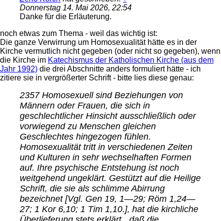
Donnerstag 14. Mai 2026, 22:54
Danke für die Erläuterung.
noch etwas zum Thema - weil das wichtig ist:
Die ganze Verwirrung um Homosexualität hätte es in der
Kirche vermutlich nicht gegeben (oder nicht so gegeben), wenn
die Kirche im
Katechismus der Katholischen Kirche (aus dem
Jahr 1992)
die drei Abschnitte anders formuliert hätte - ich
zitiere sie in vergrößerter Schrift - bitte lies diese genau:
2357 Homosexuell sind Beziehungen von
Männern oder Frauen, die sich in
geschlechtlicher Hinsicht ausschließlich oder
vorwiegend zu Menschen gleichen
Geschlechtes hingezogen fühlen.
Homosexualität tritt in verschiedenen Zeiten
und Kulturen in sehr wechselhaften Formen
auf. Ihre psychische Entstehung ist noch
weitgehend ungeklärt. Gestützt auf die Heilige
Schrift, die sie als schlimme Abirrung
bezeichnet [Vgl. Gen 19, 1—29; Röm 1,24—
27; 1 Kor 6,10; 1 Tim 1,10.], hat die kirchliche
Überlieferung stets erklärt, „daß die