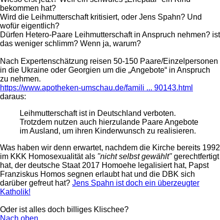
bekommen hat?
Wird die Leihmutterschaft kritisiert, oder Jens Spahn? Und
wofür eigentlich?
Dürfen Hetero-Paare Leihmutterschaft in Anspruch nehmen? ist
das weniger schlimm? Wenn ja, warum?
Nach Expertenschätzung reisen 50-150 Paare/Einzelpersonen
in die Ukraine oder Georgien um die „Angebote“ in Anspruch
zu nehmen.
https://www.apotheken-umschau.de/famili ... 90143.html
daraus:
Leihmutterschaft ist in Deutschland verboten.
Trotzdem nutzen auch hierzulande Paare Angebote
im Ausland, um ihren Kinderwunsch zu realisieren.
Was haben wir denn erwartet, nachdem die Kirche bereits 1992
im KKK Homosexualität als
"nicht selbst gewählt"
gerechtfertigt
hat, der deutsche Staat 2017 Homoehe legalisiert hat, Papst
Franziskus Homos segnen erlaubt hat und die DBK sich
darüber gefreut hat?
Jens Spahn ist doch ein überzeugter
Katholik!
Oder ist alles doch billiges Klischee?
Nach oben