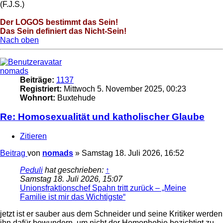
(F.J.S.)
Der LOGOS bestimmt das Sein!
Das Sein definiert das Nicht-Sein!
Nach oben
nomads
Beiträge:
1137
Registriert:
Mittwoch 5. November 2025, 00:23
Wohnort:
Buxtehude
Re: Homosexualität und katholischer Glaube
Zitieren
Beitrag
von
nomads
»
Samstag 18. Juli 2026, 16:52
Peduli
hat geschrieben:
↑
Samstag 18. Juli 2026, 15:07
Unionsfraktionschef Spahn tritt zurück – „Meine
Familie ist mir das Wichtigste“
jetzt ist er sauber aus dem Schneider und seine Kritiker werden
ihn dafür bewundern, um nicht der Homophobie bezichtigt zu