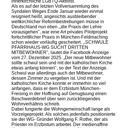
innerkirchliche LGBTQ-Aktivist.
Als es auf der letzten Vollversammlung des
Syndalen Weges Ende Januar wieder einmal
resigniert heißt, angesichts ausbleibender
weltkirchlicher Reformbestrebungen müsse in
Deutschland nun eben ,,die Praxis der Lehre
vorausgehen", war eine Art privates Pilotprojekt
fortschrittlicher Praxis in München-Feldmaching
schon wieder vorläufig gescheitert. ,,SCHWULE
PFARRHAUS-WG SUCHT DRITTEN
MITBEWOHNER", lautet die Facebook-Anzeige
vom 27. Dezember 2025. „Der neue Mitbewohner
sollte schwul sein und mit der katholischen Kirche
etwas anfang können", so der Text der Anzeige.
Schwul war allerdings auch der Mitbewohner,
dessen Zimmer zu vergeben ist. Und mit der
katholischen Kirche konnte er immerhin so viel
anfangen, dass er dem Erzbistum München-
Freising in der Hoffnung auf Genugtuung einen
Beschwerdebrief über sein zurückliegendes
Wohnverhältnis schrieb.
Dabei fungierte die Wohngemeinschaft lange als
Vorzeigeprojekt. Als solches jedenfalls positionierte
sie der WG- Gründer Wolfgang F. Rothe, der als
Priester im Erzbistum arbeitet. Der medienaffine