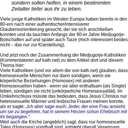
sondern sollen helfen, in einem bestimmten
Zeitalter tiefer aus ihr zu leben.
Viele junge Katholiken im Westen Europa haben bereits in den
80-ern nach einer authentischer/intensiverer
Glaubensorientierung gesucht, der sie sich anschließen
konnten und da tauchten Anfangs der 80-er Jahre Medjugorje-
Botschaften auf und später auch Taize (mich interessiert beides
nicht – das nur zur Klarstellung).
Und jetzt noch der Zusammenhang der Medjugorje-Katholiken
(Kommentatoren auf kath.net) zu dem Artikel dort und diesem
Thema hier:
Viele Katholiken (und vor allem die von kath.net) glauben, dass
homosexuelle Menschen nur dann sündigen, wenn sie
körperliche Beziehungen (Homosex) mit anderen
Homosexuellen haben - wenn sie aber enthaltsam (als Single)
leben, sündigen sie nicht (unkörperliche Homosexualität). Im
Umkehrschluss müsste das bedeuten, dass Jesus Christus nur
heterosexuelle Männer und lesbische Frauen meinen konnte,
als er sagte:
„Ich aber sage euch: Jeder, der eine Frau ansieht,
um sie zu begehren, hat in seinem Herzen schon Ehebruch mit
ihr begangen.“
.
Weil auch die Kirche (angeblich) sagt, dass nur homosexuelle
Taten (Homosex) sündhaft sind, entsteht überall Verwirrung