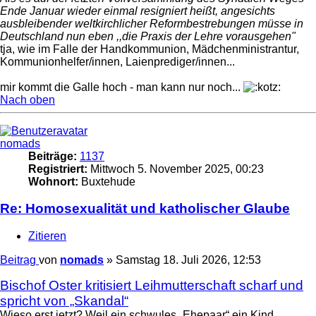
Ende Januar wieder einmal resigniert heißt, angesichts
ausbleibender weltkirchlicher Reformbestrebungen müsse in
Deutschland nun eben ,,die Praxis der Lehre vorausgehen"
tja, wie im Falle der Handkommunion, Mädchenministrantur,
Kommunionhelfer/innen, Laienprediger/innen...
mir kommt die Galle hoch - man kann nur noch...
Nach oben
nomads
Beiträge:
1137
Registriert:
Mittwoch 5. November 2025, 00:23
Wohnort:
Buxtehude
Re: Homosexualität und katholischer Glaube
Zitieren
Beitrag
von
nomads
»
Samstag 18. Juli 2026, 12:53
Bischof Oster kritisiert Leihmutterschaft scharf und
spricht von „Skandal“
Wieso erst jetzt? Weil ein schwules „Ehepaar“ ein Kind