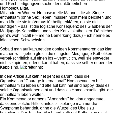
und Rechtfertigungsversuche der unkörperlichen
Homosexualität.
Mit anderen Worten: Homosexuelle Männer, die als Single
enthaltsam (ohne Sex) leben, müssen nicht mehr beichten und
man könnte sie im Voraus für heilig erklären, da sie nicht
sündigen – das ist die logische Konsequenz des Glaubens der
Medjugorje-Katholiken und vieler Konzilskatholiken. Dämlicher
geht’s wohl nicht! (<– meine Bemerkung dazu) – ich nenne es
idiotischen Schwachsinn.
Sobald man auf kath.net den dortigen Kommentatoren das klar
machen will, gehen gleich die eifrigsten Medjugorje-Katholiken
verbal-schriftlich auf einen los – vermutlich, weil sie entweder
nichts kapieren, oder erkannt haben, dass sie selber neben der
Kapp sind.
In dem Artikel auf kath.net geht es darum, dass die
Organisation "Courage International" Homosexuellen hilft
enthaltsam zu leben und alle auf kath.net sind happy, dass es
solche Organisationen gibt und dass es Homosexuelle gibt, die
enthaltsam leben wollen.
Ein Kommentator namens "Armandus" hat dort angedeutet,
dass eine solche Hilfe sinnlos ist, solange man nur die
Symptome behandelt, ohne die Wurzel des Übels zu
beseitigen. Das hat den Flachland-kath.net-Katholiken nicht