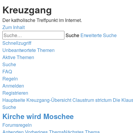
Kreuzgang
Der katholische Treffpunkt im Internet.
Zum Inhalt
Suche
Erweiterte Suche
Schnellzugriff
Unbeantwortete Themen
Aktive Themen
Suche
FAQ
Regeln
Anmelden
Registrieren
Hauptseite
Kreuzgang-Übersicht
Claustrum strictum
Die Klau
Suche
Kirche wird Moschee
Forumsregeln
Antworten
Vorheriges Thema
Nächstes Thema