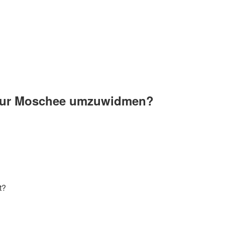
e zur Moschee umzuwidmen?
t?