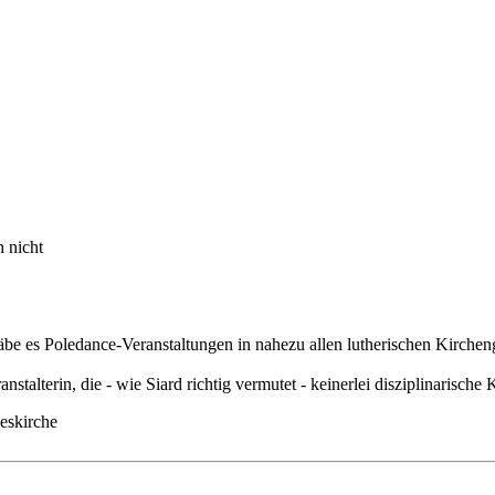
h nicht
e es Poledance-Veranstaltungen in nahezu allen lutherischen Kirchengebä
nstalterin, die - wie Siard richtig vermutet - keinerlei disziplinarisch
deskirche