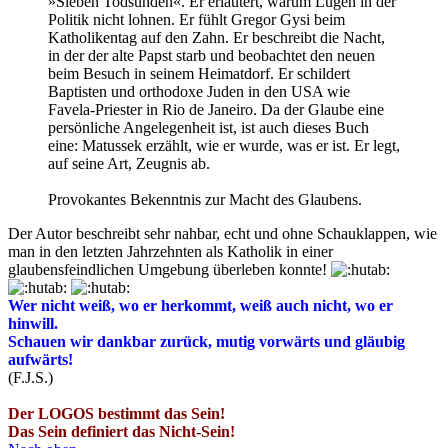
»Sieben Todsünden«. Er erläutert, warum Lügen in der
Politik nicht lohnen. Er fühlt Gregor Gysi beim
Katholikentag auf den Zahn. Er beschreibt die Nacht,
in der der alte Papst starb und beobachtet den neuen
beim Besuch in seinem Heimatdorf. Er schildert
Baptisten und orthodoxe Juden in den USA wie
Favela-Priester in Rio de Janeiro. Da der Glaube eine
persönliche Angelegenheit ist, ist auch dieses Buch
eine: Matussek erzählt, wie er wurde, was er ist. Er legt,
auf seine Art, Zeugnis ab.
Provokantes Bekenntnis zur Macht des Glaubens.
Der Autor beschreibt sehr nahbar, echt und ohne Schauklappen, wie
man in den letzten Jahrzehnten als Katholik in einer
glaubensfeindlichen Umgebung überleben konnte!
Wer nicht weiß, wo er herkommt, weiß auch nicht, wo er
hinwill.
Schauen wir dankbar zurück, mutig vorwärts und gläubig
aufwärts!
(F.J.S.)
Der LOGOS bestimmt das Sein!
Das Sein definiert das Nicht-Sein!