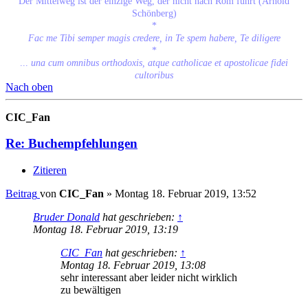
Der Mittelweg ist der einzige Weg, der nicht nach Rom führt (Arnold
Schönberg)
*
Fac me Tibi semper magis credere, in Te spem habere, Te diligere
*
...
una cum omnibus orthodoxis, atque catholicae et apostolicae fidei
cultoribus
Nach oben
CIC_Fan
Re: Buchempfehlungen
Zitieren
Beitrag
von
CIC_Fan
»
Montag 18. Februar 2019, 13:52
Bruder Donald
hat geschrieben:
↑
Montag 18. Februar 2019, 13:19
CIC_Fan
hat geschrieben:
↑
Montag 18. Februar 2019, 13:08
sehr interessant aber leider nicht wirklich
zu bewältigen