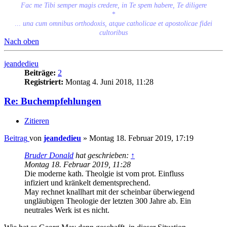
Fac me Tibi semper magis credere, in Te spem habere, Te diligere
*
...
una cum omnibus orthodoxis, atque catholicae et apostolicae fidei
cultoribus
Nach oben
jeandedieu
Beiträge:
2
Registriert:
Montag 4. Juni 2018, 11:28
Re: Buchempfehlungen
Zitieren
Beitrag
von
jeandedieu
»
Montag 18. Februar 2019, 17:19
Bruder Donald
hat geschrieben:
↑
Montag 18. Februar 2019, 11:28
Die moderne kath. Theolgie ist vom prot. Einfluss
infiziert und kränkelt dementsprechend.
May rechnet knallhart mit der scheinbar überwiegend
ungläubigen Theologie der letzten 300 Jahre ab. Ein
neutrales Werk ist es nicht.