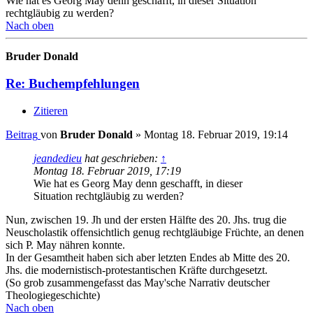
Wie hat es Georg May denn geschafft, in dieser Situation
rechtgläubig zu werden?
Nach oben
Bruder Donald
Re: Buchempfehlungen
Zitieren
Beitrag
von
Bruder Donald
»
Montag 18. Februar 2019, 19:14
jeandedieu
hat geschrieben:
↑
Montag 18. Februar 2019, 17:19
Wie hat es Georg May denn geschafft, in dieser
Situation rechtgläubig zu werden?
Nun, zwischen 19. Jh und der ersten Hälfte des 20. Jhs. trug die
Neuscholastik offensichtlich genug rechtgläubige Früchte, an denen
sich P. May nähren konnte.
In der Gesamtheit haben sich aber letzten Endes ab Mitte des 20.
Jhs. die modernistisch-protestantischen Kräfte durchgesetzt.
(So grob zusammengefasst das May'sche Narrativ deutscher
Theologiegeschichte)
Nach oben