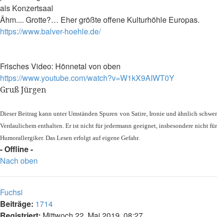
als Konzertsaal
Ähm.... Grotte?… Eher größte offene Kulturhöhle Europas.
https://www.balver-hoehle.de/
Frisches Video: Hönnetal von oben
https://www.youtube.com/watch?v=W1kX9AIWT0Y
Gruß Jürgen
Dieser Beitrag kann unter Umständen Spuren von Satire, Ironie und ähnlich schwer
Verdaulichem enthalten. Er ist nicht für jedermann geeignet, insbesondere nicht für
Humorallergiker. Das Lesen erfolgt auf eigene Gefahr.
- Offline -
Nach oben
Fuchsi
Beiträge:
1714
Registriert:
Mittwoch 22. Mai 2019, 08:27