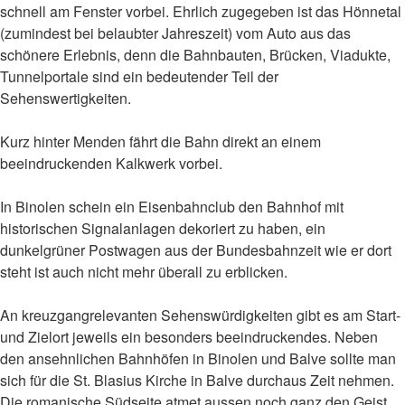
schnell am Fenster vorbei. Ehrlich zugegeben ist das Hönnetal
(zumindest bei belaubter Jahreszeit) vom Auto aus das
schönere Erlebnis, denn die Bahnbauten, Brücken, Viadukte,
Tunnelportale sind ein bedeutender Teil der
Sehenswertigkeiten.
Kurz hinter Menden fährt die Bahn direkt an einem
beeindruckenden Kalkwerk vorbei.
In Binolen schein ein Eisenbahnclub den Bahnhof mit
historischen Signalanlagen dekoriert zu haben, ein
dunkelgrüner Postwagen aus der Bundesbahnzeit wie er dort
steht ist auch nicht mehr überall zu erblicken.
An kreuzgangrelevanten Sehenswürdigkeiten gibt es am Start-
und Zielort jeweils ein besonders beeindruckendes. Neben
den ansehnlichen Bahnhöfen in Binolen und Balve sollte man
sich für die St. Blasius Kirche in Balve durchaus Zeit nehmen.
Die romanische Südseite atmet aussen noch ganz den Geist