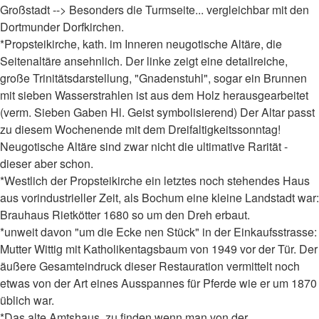
Großstadt --> Besonders die Turmseite... vergleichbar mit den
Dortmunder Dorfkirchen.
*Propsteikirche, kath. im Inneren neugotische Altäre, die
Seitenaltäre ansehnlich. Der linke zeigt eine detailreiche,
große Trinitätsdarstellung, "Gnadenstuhl", sogar ein Brunnen
mit sieben Wasserstrahlen ist aus dem Holz herausgearbeitet
(verm. Sieben Gaben Hl. Geist symbolisierend) Der Altar passt
zu diesem Wochenende mit dem Dreifaltigkeitssonntag!
Neugotische Altäre sind zwar nicht die ultimative Rarität -
dieser aber schon.
*Westlich der Propsteikirche ein letztes noch stehendes Haus
aus vorindustrieller Zeit, als Bochum eine kleine Landstadt war:
Brauhaus Rietkötter 1680 so um den Dreh erbaut.
*unweit davon "um die Ecke nen Stück" in der Einkaufsstrasse:
Mutter Wittig mit Katholikentagsbaum von 1949 vor der Tür. Der
äußere Gesamteindruck dieser Restauration vermittelt noch
etwas von der Art eines Ausspannes für Pferde wie er um 1870
üblich war.
*Das alte Amtshaus, zu finden wenn man von der