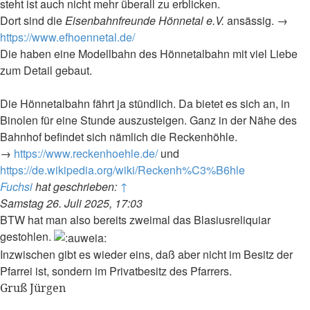
steht ist auch nicht mehr überall zu erblicken.
Dort sind die
Eisenbahnfreunde Hönnetal e.V.
ansässig. →
https://www.efhoennetal.de/
Die haben eine Modellbahn des Hönnetalbahn mit viel Liebe
zum Detail gebaut.
Die Hönnetalbahn fährt ja stündlich. Da bietet es sich an, in
Binolen für eine Stunde auszusteigen. Ganz in der Nähe des
Bahnhof befindet sich nämlich die Reckenhöhle.
→
https://www.reckenhoehle.de/
und
https://de.wikipedia.org/wiki/Reckenh%C3%B6hle
Fuchsi
hat geschrieben:
↑
Samstag 26. Juli 2025, 17:03
BTW hat man also bereits zweimal das Blasiusreliquiar
gestohlen.
Inzwischen gibt es wieder eins, daß aber nicht im Besitz der
Pfarrei ist, sondern im Privatbesitz des Pfarrers.
Gruß Jürgen