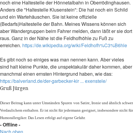
noch eine Haltestelle der Hönnetalbahn in Oberrödinghausen.
Anders die "Haltestelle Klusenstein": Die hat noch ein Schild
und ein Wartehäuschen. Sie ist keine offizielle
(Bedarfs)Haltestelle der Bahn. Meines Wissens können sich
aber Wandergruppen beim Fahrer melden, dann läßt er sie dort
raus. Ganz in der Nähe ist die Feldhofhöhle zu Fuß zu
erreichen.
https://de.wikipedia.org/wiki/Feldhofh%C3%B6hle
Es gibt noch so einiges was man nennen kann. Aber vieles
sind halt kleine Punkte, die unspektakulär daher kommen, aber
manchmal einen ernsten Hintergrund haben, wie das:
https://balverland.de/der-garbecker-kir ... exenstele/
Gruß Jürgen
Dieser Beitrag kann unter Umständen Spuren von Satire, Ironie und ähnlich schwer
Verdaulichem enthalten. Er ist nicht für jedermann geeignet, insbesondere nicht für
Humorallergiker. Das Lesen erfolgt auf eigene Gefahr.
- Offline -
Nach oben