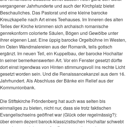
vergangener Jahrhunderte und auch der Kirchplatz bietet
Beschauliches. Das Pastorat und eine kleine barocke
Kreuzkapelle nach Art eines Teehauses. Im Inneren des alten
Teiles der Kirche krümmen sich archaisch romanische
genrekonform colorierte Säulen, Bögen und Gewölbe unter
ihrer eigenen Last. Eine üppig barocke Orgelbühne im Westen,
im Osten Wandmalereien aus der Romanik, teils gotisch
ergänzt. Im neuen Teil, ein Kuppelbau, der barocke Hochaltar
in seiner bemerkenswerten Art. Vor ein Fenster gesetzt dürfte
dort einst irgendwas von Hinten stimmungsvoll ins rechte Licht
gesetzt worden sein. Und die Renaissancekanzel aus dem 16.
Jahrhundert. Als Abschluss der Bänke ein Relief aus der
Kommunionbank.
Die Stiftskirche Fröndenberg hat auch was selten bis
einmaliges zu bieten, nicht nur, dass sie trotz faktischen
Evangelischseins geöffnet war (Glück oder regelmässig?):
über einem dezent barock-klassizistischen Hochaltar schwebt