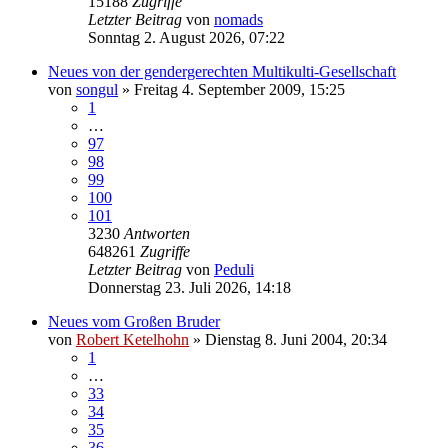
15188
Zugriffe
Letzter Beitrag
von
nomads
Sonntag 2. August 2026, 07:22
Neues von der gendergerechten Multikulti-Gesellschaft
von
songul
»
Freitag 4. September 2009, 15:25
1
…
97
98
99
100
101
3230
Antworten
648261
Zugriffe
Letzter Beitrag
von
Peduli
Donnerstag 23. Juli 2026, 14:18
Neues vom Großen Bruder
von
Robert Ketelhohn
»
Dienstag 8. Juni 2004, 20:34
1
…
33
34
35
36