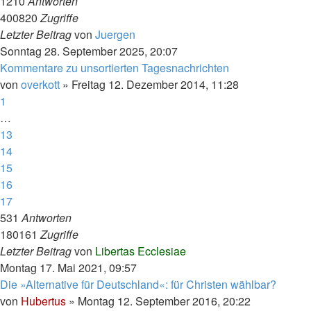
1210
Antworten
400820
Zugriffe
Letzter Beitrag
von
Juergen
Sonntag 28. September 2025, 20:07
Kommentare zu unsortierten Tagesnachrichten
von
overkott
»
Freitag 12. Dezember 2014, 11:28
1
…
13
14
15
16
17
531
Antworten
180161
Zugriffe
Letzter Beitrag
von
Libertas Ecclesiae
Montag 17. Mai 2021, 09:57
Die »Alternative für Deutschland«: für Christen wählbar?
von
Hubertus
»
Montag 12. September 2016, 20:22