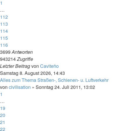
1
…
112
113
114
115
116
3699
Antworten
943214
Zugriffe
Letzter Beitrag
von
Caviteño
Samstag 8. August 2026, 14:43
Alles zum Thema Straßen-, Schienen- u. Luftverkehr
von
civilisation
»
Sonntag 24. Juli 2011, 13:02
1
…
19
20
21
22