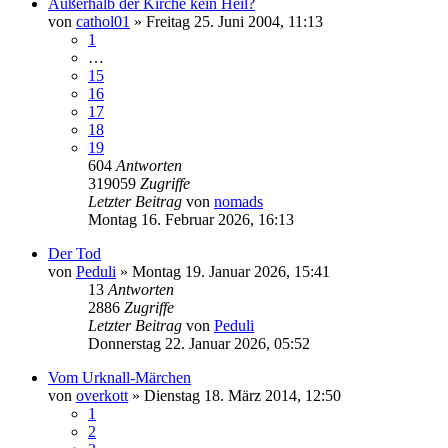
Außerhalb der Kirche kein Heil?
von
cathol01
»
Freitag 25. Juni 2004, 11:13
1
…
15
16
17
18
19
604
Antworten
319059
Zugriffe
Letzter Beitrag
von
nomads
Montag 16. Februar 2026, 16:13
Der Tod
von
Peduli
»
Montag 19. Januar 2026, 15:41
13
Antworten
2886
Zugriffe
Letzter Beitrag
von
Peduli
Donnerstag 22. Januar 2026, 05:52
Vom Urknall-Märchen
von
overkott
»
Dienstag 18. März 2014, 12:50
1
2