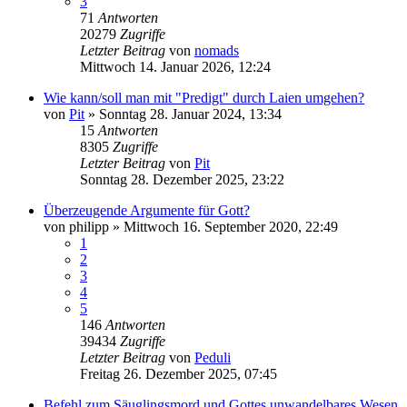
3
71
Antworten
20279
Zugriffe
Letzter Beitrag
von
nomads
Mittwoch 14. Januar 2026, 12:24
Wie kann/soll man mit "Predigt" durch Laien umgehen?
von
Pit
»
Sonntag 28. Januar 2024, 13:34
15
Antworten
8305
Zugriffe
Letzter Beitrag
von
Pit
Sonntag 28. Dezember 2025, 23:22
Überzeugende Argumente für Gott?
von
philipp
»
Mittwoch 16. September 2020, 22:49
1
2
3
4
5
146
Antworten
39434
Zugriffe
Letzter Beitrag
von
Peduli
Freitag 26. Dezember 2025, 07:45
Befehl zum Säuglingsmord und Gottes unwandelbares Wesen