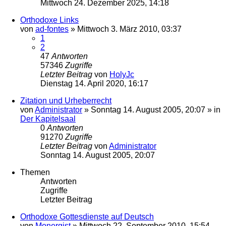
Mittwoch 24. Dezember 2025, 14:18
Orthodoxe Links
von
ad-fontes
»
Mittwoch 3. März 2010, 03:37
1
2
47
Antworten
57346
Zugriffe
Letzter Beitrag
von
HolyJc
Dienstag 14. April 2020, 16:17
Zitation und Urheberrecht
von
Administrator
»
Sonntag 14. August 2005, 20:07
» in
Der Kapitelsaal
0
Antworten
91270
Zugriffe
Letzter Beitrag
von
Administrator
Sonntag 14. August 2005, 20:07
Themen
Antworten
Zugriffe
Letzter Beitrag
Orthodoxe Gottesdienste auf Deutsch
von
Monergist
»
Mittwoch 22. September 2010, 15:54