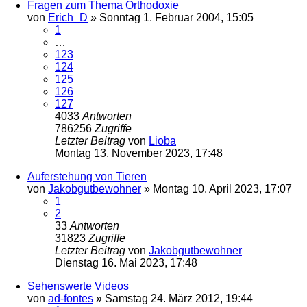
Fragen zum Thema Orthodoxie
von
Erich_D
»
Sonntag 1. Februar 2004, 15:05
1
…
123
124
125
126
127
4033
Antworten
786256
Zugriffe
Letzter Beitrag
von
Lioba
Montag 13. November 2023, 17:48
Auferstehung von Tieren
von
Jakobgutbewohner
»
Montag 10. April 2023, 17:07
1
2
33
Antworten
31823
Zugriffe
Letzter Beitrag
von
Jakobgutbewohner
Dienstag 16. Mai 2023, 17:48
Sehenswerte Videos
von
ad-fontes
»
Samstag 24. März 2012, 19:44