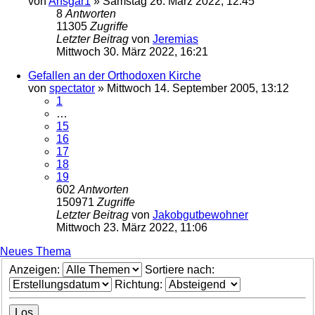
von
Ansgar1
»
Samstag 26. März 2022, 12:45
8
Antworten
11305
Zugriffe
Letzter Beitrag
von
Jeremias
Mittwoch 30. März 2022, 16:21
Gefallen an der Orthodoxen Kirche
von
spectator
»
Mittwoch 14. September 2005, 13:12
1
…
15
16
17
18
19
602
Antworten
150971
Zugriffe
Letzter Beitrag
von
Jakobgutbewohner
Mittwoch 23. März 2022, 11:06
Neues Thema
Anzeigen:
Sortiere nach:
Richtung: