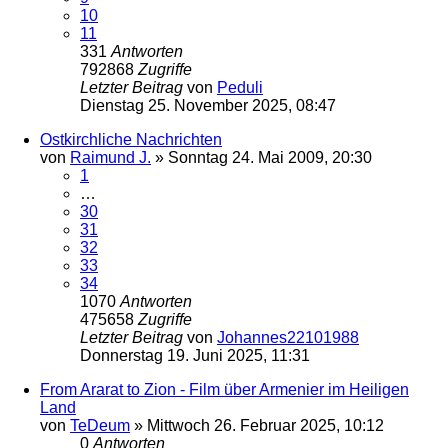
10
11
331
Antworten
792868
Zugriffe
Letzter Beitrag
von
Peduli
Dienstag 25. November 2025, 08:47
Ostkirchliche Nachrichten
von
Raimund J.
»
Sonntag 24. Mai 2009, 20:30
1
…
30
31
32
33
34
1070
Antworten
475658
Zugriffe
Letzter Beitrag
von
Johannes22101988
Donnerstag 19. Juni 2025, 11:31
From Ararat to Zion - Film über Armenier im Heiligen
Land
von
TeDeum
»
Mittwoch 26. Februar 2025, 10:12
0
Antworten