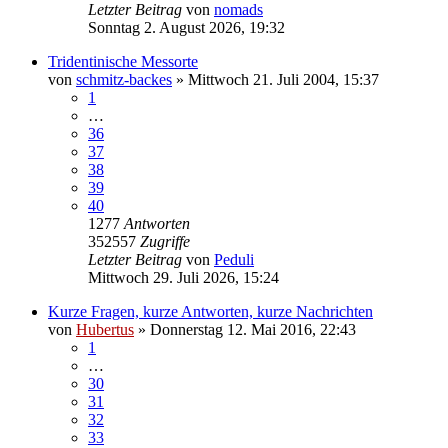
Letzter Beitrag
von
nomads
Sonntag 2. August 2026, 19:32
Tridentinische Messorte
von
schmitz-backes
»
Mittwoch 21. Juli 2004, 15:37
1
…
36
37
38
39
40
1277
Antworten
352557
Zugriffe
Letzter Beitrag
von
Peduli
Mittwoch 29. Juli 2026, 15:24
Kurze Fragen, kurze Antworten, kurze Nachrichten
von
Hubertus
»
Donnerstag 12. Mai 2016, 22:43
1
…
30
31
32
33