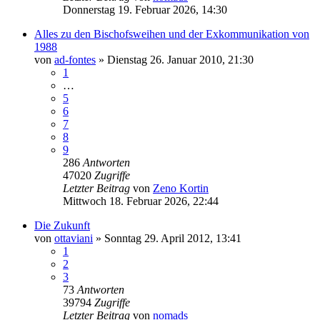
Donnerstag 19. Februar 2026, 14:30
Alles zu den Bischofsweihen und der Exkommunikation von
1988
von
ad-fontes
»
Dienstag 26. Januar 2010, 21:30
1
…
5
6
7
8
9
286
Antworten
47020
Zugriffe
Letzter Beitrag
von
Zeno Kortin
Mittwoch 18. Februar 2026, 22:44
Die Zukunft
von
ottaviani
»
Sonntag 29. April 2012, 13:41
1
2
3
73
Antworten
39794
Zugriffe
Letzter Beitrag
von
nomads