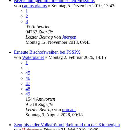
Bezeichnungen im tridentinischen Messritus
von
cantus planus
»
Sonntag 5. Dezember 2010, 13:43
1
2
3
95
Antworten
94737
Zugriffe
Letzter Beitrag
von
Juergen
Montag 12. November 2018, 09:43
Erneute Bischofsweihen bei FSSPX
von
Waterplanet
»
Montag 2. Februar 2026, 14:15
1
…
45
46
47
48
49
1544
Antworten
91318
Zugriffe
Letzter Beitrag
von
nomads
Sonntag 9. August 2026, 09:18
Zeugnisse der Volksfrömmigkeit rund um das Kirchenjahr
von
Hubertus
»
Dienstag 21. Mai 2019, 19:39