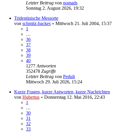
Letzter Beitrag
von
nomads
Sonntag 2. August 2026, 19:32
Tridentinische Messorte
von
schmitz-backes
»
Mittwoch 21. Juli 2004, 15:37
1
…
36
37
38
39
40
1277
Antworten
352478
Zugriffe
Letzter Beitrag
von
Peduli
Mittwoch 29. Juli 2026, 15:24
Kurze Fragen, kurze Antworten, kurze Nachrichten
von
Hubertus
»
Donnerstag 12. Mai 2016, 22:43
1
…
30
31
32
33