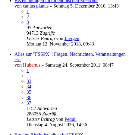
Bezeichnungen im tridentinischen Messritus
von
cantus planus
»
Sonntag 5. Dezember 2010, 13:43
1
2
3
95
Antworten
94713
Zugriffe
Letzter Beitrag
von
Juergen
Montag 12. November 2018, 09:43
Alles zur "FSSPX": Fragen, Nachrichten, Veranstaltungen
etc.
von
Hubertus
»
Samstag 24. September 2011, 08:47
1
…
33
34
35
36
37
1152
Antworten
288055
Zugriffe
Letzter Beitrag
von
Peduli
Dienstag 4. August 2026, 14:56
Erneute Bischofsweihen bei FSSPX