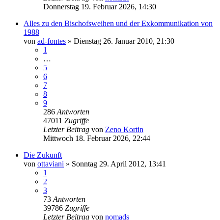
Donnerstag 19. Februar 2026, 14:30
Alles zu den Bischofsweihen und der Exkommunikation von
1988
von
ad-fontes
»
Dienstag 26. Januar 2010, 21:30
1
…
5
6
7
8
9
286
Antworten
47011
Zugriffe
Letzter Beitrag
von
Zeno Kortin
Mittwoch 18. Februar 2026, 22:44
Die Zukunft
von
ottaviani
»
Sonntag 29. April 2012, 13:41
1
2
3
73
Antworten
39786
Zugriffe
Letzter Beitrag
von
nomads