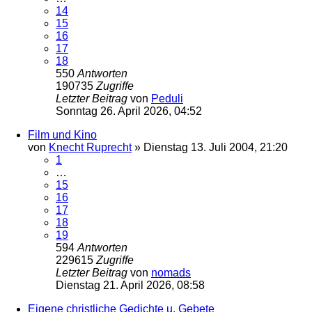
14
15
16
17
18
550
Antworten
190735
Zugriffe
Letzter Beitrag
von
Peduli
Sonntag 26. April 2026, 04:52
Film und Kino
von
Knecht Ruprecht
»
Dienstag 13. Juli 2004, 21:20
1
…
15
16
17
18
19
594
Antworten
229615
Zugriffe
Letzter Beitrag
von
nomads
Dienstag 21. April 2026, 08:58
Eigene christliche Gedichte u. Gebete