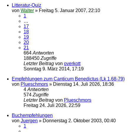
Litteratur-Quiz
von
Walter
»
Freitag 5. Januar 2007, 22:10
1
…
17
18
19
20
21
664
Antworten
188450
Zugriffe
Letzter Beitrag
von
overkott
Sonntag 9. März 2014, 17:19
Empfehlungen zum Canticum Benedictus (Lk 1,68-79)
von
Plueschmors
»
Dienstag 14. Juli 2026, 18:36
4
Antworten
574
Zugriffe
Letzter Beitrag
von
Plueschmors
Freitag 24. Juli 2026, 22:59
Buchempfehlungen
von
Juergen
»
Donnerstag 2. Oktober 2003, 00:40
1
…