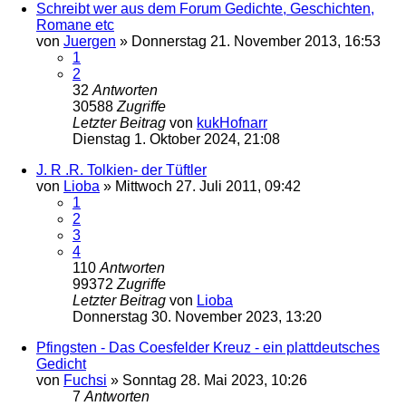
Schreibt wer aus dem Forum Gedichte, Geschichten,
Romane etc
von
Juergen
»
Donnerstag 21. November 2013, 16:53
1
2
32
Antworten
30588
Zugriffe
Letzter Beitrag
von
kukHofnarr
Dienstag 1. Oktober 2024, 21:08
J. R .R. Tolkien- der Tüftler
von
Lioba
»
Mittwoch 27. Juli 2011, 09:42
1
2
3
4
110
Antworten
99372
Zugriffe
Letzter Beitrag
von
Lioba
Donnerstag 30. November 2023, 13:20
Pfingsten - Das Coesfelder Kreuz - ein plattdeutsches
Gedicht
von
Fuchsi
»
Sonntag 28. Mai 2023, 10:26
7
Antworten