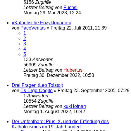
5156
Zugriffe
Letzter Beitrag
von
Fuchsi
Montag 29. Mai 2023, 12:24
»Katholische Enzyklopädie«
von
PaceVeritas
»
Freitag 22. Juli 2011, 21:39
1
2
3
4
5
133
Antworten
56309
Zugriffe
Letzter Beitrag
von
Hubertus
Freitag 30. Dezember 2022, 10:53
Drei Fragen (Leo Tolstoi)
von
Es-Ergo-Cogito
»
Freitag 23. September 2005, 07:29
1
Antworten
10554
Zugriffe
Letzter Beitrag
von
kukHofnarr
Montag 1. August 2022, 16:42
Der Unfehlbare: Pius IX. und die Erfindung des
Katholizismus im 19. Jahrhundert