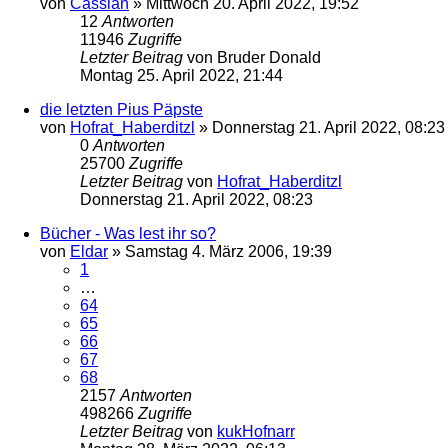
von
Cassian
»
Mittwoch 20. April 2022, 19:52
12
Antworten
11946
Zugriffe
Letzter Beitrag
von
Bruder Donald
Montag 25. April 2022, 21:44
die letzten Pius Päpste
von
Hofrat_Haberditzl
»
Donnerstag 21. April 2022, 08:23
0
Antworten
25700
Zugriffe
Letzter Beitrag
von
Hofrat_Haberditzl
Donnerstag 21. April 2022, 08:23
Bücher - Was lest ihr so?
von
Eldar
»
Samstag 4. März 2006, 19:39
1
…
64
65
66
67
68
2157
Antworten
498266
Zugriffe
Letzter Beitrag
von
kukHofnarr