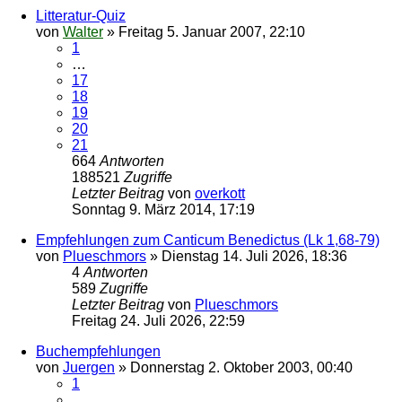
Litteratur-Quiz
von
Walter
»
Freitag 5. Januar 2007, 22:10
1
…
17
18
19
20
21
664
Antworten
188521
Zugriffe
Letzter Beitrag
von
overkott
Sonntag 9. März 2014, 17:19
Empfehlungen zum Canticum Benedictus (Lk 1,68-79)
von
Plueschmors
»
Dienstag 14. Juli 2026, 18:36
4
Antworten
589
Zugriffe
Letzter Beitrag
von
Plueschmors
Freitag 24. Juli 2026, 22:59
Buchempfehlungen
von
Juergen
»
Donnerstag 2. Oktober 2003, 00:40
1
…