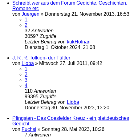
Schreibt wer aus dem Forum Gedichte, Geschichten,
Romane etc
von
Juergen
»
Donnerstag 21. November 2013, 16:53
1
2
32
Antworten
30597
Zugriffe
Letzter Beitrag
von
kukHofnarr
Dienstag 1. Oktober 2024, 21:08
J. R .R. Tolkien- der Tüftler
von
Lioba
»
Mittwoch 27. Juli 2011, 09:42
1
2
3
4
110
Antworten
99395
Zugriffe
Letzter Beitrag
von
Lioba
Donnerstag 30. November 2023, 13:20
Pfingsten - Das Coesfelder Kreuz - ein plattdeutsches
Gedicht
von
Fuchsi
»
Sonntag 28. Mai 2023, 10:26
7
Antworten