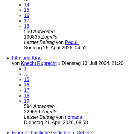
14
15
16
17
18
550
Antworten
190835
Zugriffe
Letzter Beitrag
von
Peduli
Sonntag 26. April 2026, 04:52
Film und Kino
von
Knecht Ruprecht
»
Dienstag 13. Juli 2004, 21:20
1
…
15
16
17
18
19
594
Antworten
229659
Zugriffe
Letzter Beitrag
von
nomads
Dienstag 21. April 2026, 08:58
Eigene christliche Gedichte u. Gebete