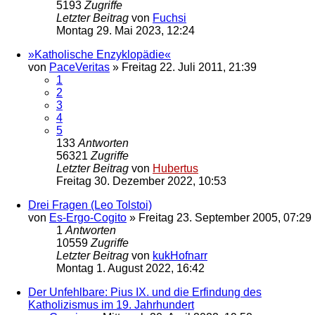
5193
Zugriffe
Letzter Beitrag
von
Fuchsi
Montag 29. Mai 2023, 12:24
»Katholische Enzyklopädie«
von
PaceVeritas
»
Freitag 22. Juli 2011, 21:39
1
2
3
4
5
133
Antworten
56321
Zugriffe
Letzter Beitrag
von
Hubertus
Freitag 30. Dezember 2022, 10:53
Drei Fragen (Leo Tolstoi)
von
Es-Ergo-Cogito
»
Freitag 23. September 2005, 07:29
1
Antworten
10559
Zugriffe
Letzter Beitrag
von
kukHofnarr
Montag 1. August 2022, 16:42
Der Unfehlbare: Pius IX. und die Erfindung des
Katholizismus im 19. Jahrhundert