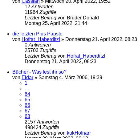
von
Cassian
»
Mittwoch 20. April 2022, 19:52
12
Antworten
11964
Zugriffe
Letzter Beitrag
von
Bruder Donald
Montag 25. April 2022, 21:44
die letzten Pius Päpste
von
Hofrat_Haberditzl
»
Donnerstag 21. April 2022, 08:23
0
Antworten
25703
Zugriffe
Letzter Beitrag
von
Hofrat_Haberditzl
Donnerstag 21. April 2022, 08:23
Bücher - Was lest ihr so?
von
Eldar
»
Samstag 4. März 2006, 19:39
1
…
64
65
66
67
68
2157
Antworten
498424
Zugriffe
Letzter Beitrag
von
kukHofnarr