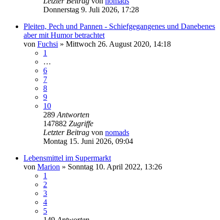
Letzter Beitrag
von
nomads
Donnerstag 9. Juli 2026, 17:28
Pleiten, Pech und Pannen - Schiefgegangenes und Danebenes
aber mit Humor betrachtet
von
Fuchsi
»
Mittwoch 26. August 2020, 14:18
1
…
6
7
8
9
10
289
Antworten
147882
Zugriffe
Letzter Beitrag
von
nomads
Montag 15. Juni 2026, 09:04
Lebensmittel im Supermarkt
von
Marion
»
Sonntag 10. April 2022, 13:26
1
2
3
4
5
149
Antworten