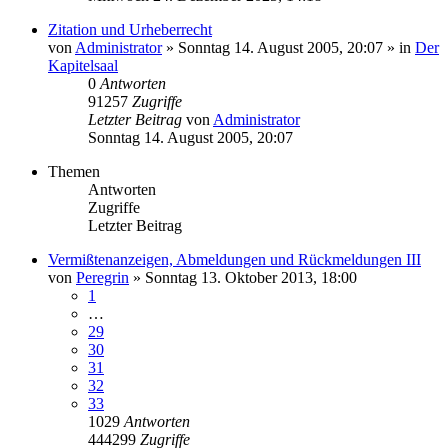
Zitation und Urheberrecht
von
Administrator
»
Sonntag 14. August 2005, 20:07
» in
Der
Kapitelsaal
0
Antworten
91257
Zugriffe
Letzter Beitrag
von
Administrator
Sonntag 14. August 2005, 20:07
Themen
Antworten
Zugriffe
Letzter Beitrag
Vermißtenanzeigen, Abmeldungen und Rückmeldungen III
von
Peregrin
»
Sonntag 13. Oktober 2013, 18:00
1
…
29
30
31
32
33
1029
Antworten
444299
Zugriffe