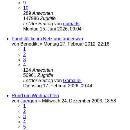
9
10
289
Antworten
147986
Zugriffe
Letzter Beitrag
von
nomads
Montag 15. Juni 2026, 09:04
Fundstücke im Netz und anderswo
von
Benedikt
»
Montag 27. Februar 2012, 22:16
1
2
3
4
124
Antworten
50961
Zugriffe
Letzter Beitrag
von
Gamaliel
Dienstag 17. Februar 2026, 09:44
Rund um Weihnachten
von
Juergen
»
Mittwoch 24. Dezember 2003, 18:58
1
2
3
4
5