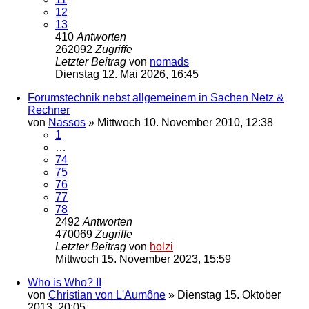
12
13
410
Antworten
262092
Zugriffe
Letzter Beitrag
von
nomads
Dienstag 12. Mai 2026, 16:45
Forumstechnik nebst allgemeinem in Sachen Netz &
Rechner
von
Nassos
»
Mittwoch 10. November 2010, 12:38
1
…
74
75
76
77
78
2492
Antworten
470069
Zugriffe
Letzter Beitrag
von
holzi
Mittwoch 15. November 2023, 15:59
Who is Who? II
von
Christian von L'Aumône
»
Dienstag 15. Oktober
2013, 20:05