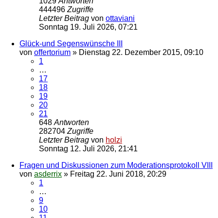
1029
Antworten
444496
Zugriffe
Letzter Beitrag
von
ottaviani
Sonntag 19. Juli 2026, 07:21
Glück-und Segenswünsche III
von
offertorium
»
Dienstag 22. Dezember 2015, 09:10
1
…
17
18
19
20
21
648
Antworten
282704
Zugriffe
Letzter Beitrag
von
holzi
Sonntag 12. Juli 2026, 21:41
Fragen und Diskussionen zum Moderationsprotokoll VIII
von
asderrix
»
Freitag 22. Juni 2018, 20:29
1
…
9
10
11