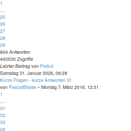
1
…
25
26
27
28
29
904
Antworten
400530
Zugriffe
Letzter Beitrag
von
Peduli
Samstag 31. Januar 2026, 08:28
Kurze Fragen - kurze Antworten VI
von
PascalBlaise
»
Montag 7. März 2016, 12:31
1
…
31
32
33
34