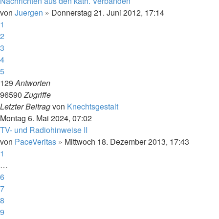
Nachrichten aus den kath. Verbänden
von
Juergen
»
Donnerstag 21. Juni 2012, 17:14
1
2
3
4
5
129
Antworten
96590
Zugriffe
Letzter Beitrag
von
Knechtsgestalt
Montag 6. Mai 2024, 07:02
TV- und Radiohinweise II
von
PaceVeritas
»
Mittwoch 18. Dezember 2013, 17:43
1
…
6
7
8
9