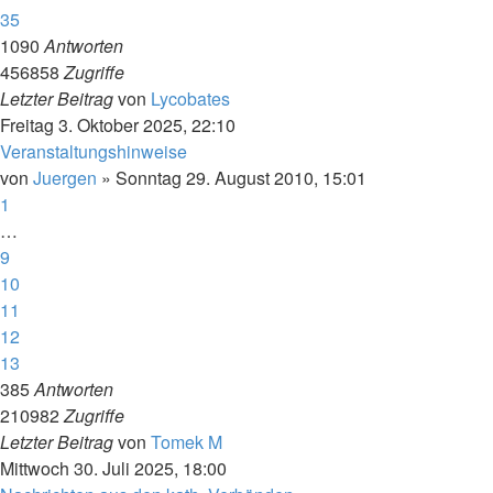
35
1090
Antworten
456858
Zugriffe
Letzter Beitrag
von
Lycobates
Freitag 3. Oktober 2025, 22:10
Veranstaltungshinweise
von
Juergen
»
Sonntag 29. August 2010, 15:01
1
…
9
10
11
12
13
385
Antworten
210982
Zugriffe
Letzter Beitrag
von
Tomek M
Mittwoch 30. Juli 2025, 18:00