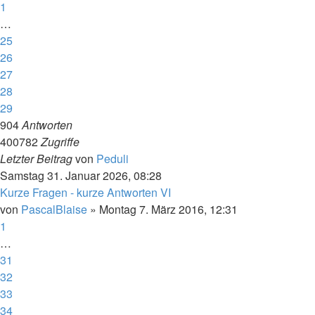
1
…
25
26
27
28
29
904
Antworten
400782
Zugriffe
Letzter Beitrag
von
Peduli
Samstag 31. Januar 2026, 08:28
Kurze Fragen - kurze Antworten VI
von
PascalBlaise
»
Montag 7. März 2016, 12:31
1
…
31
32
33
34