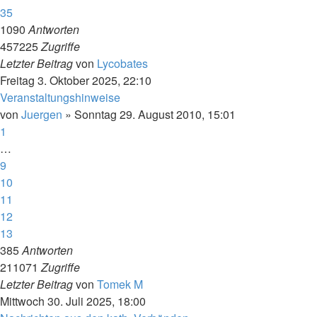
35
1090
Antworten
457225
Zugriffe
Letzter Beitrag
von
Lycobates
Freitag 3. Oktober 2025, 22:10
Veranstaltungshinweise
von
Juergen
»
Sonntag 29. August 2010, 15:01
1
…
9
10
11
12
13
385
Antworten
211071
Zugriffe
Letzter Beitrag
von
Tomek M
Mittwoch 30. Juli 2025, 18:00