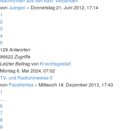
Nachrichten aus den kath. Verbänden
von
Juergen
»
Donnerstag 21. Juni 2012, 17:14
1
2
3
4
5
129
Antworten
96622
Zugriffe
Letzter Beitrag
von
Knechtsgestalt
Montag 6. Mai 2024, 07:02
TV- und Radiohinweise II
von
PaceVeritas
»
Mittwoch 18. Dezember 2013, 17:43
1
…
6
7
8
9