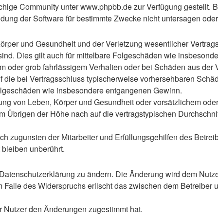
hige Community unter www.phpbb.de zur Verfügung gestellt. Be
ung der Software für bestimmte Zwecke nicht untersagen oder 
rper und Gesundheit und der Verletzung wesentlicher Vertragspf
 sind. Dies gilt auch für mittelbare Folgeschäden wie insbeso
em oder grob fahrlässigem Verhalten oder bei Schäden aus der
 auf die bei Vertragsschluss typischerweise vorhersehbaren Sch
e Folgeschäden wie insbesondere entgangenen Gewinn.
ng von Leben, Körper und Gesundheit oder vorsätzlichem oder g
 Übrigen der Höhe nach auf die vertragstypischen Durchschnitt
h zugunsten der Mitarbeiter und Erfüllungsgehilfen des Betreib
bleiben unberührt.
 Datenschutzerklärung zu ändern. Die Änderung wird dem Nutzer 
m Falle des Widerspruchs erlischt das zwischen dem Betreiber u
er Nutzer den Änderungen zugestimmt hat.