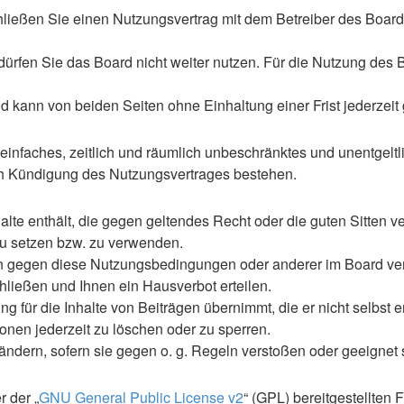
hließen Sie einen Nutzungsvertrag mit dem Betreiber des Boards
rfen Sie das Board nicht weiter nutzen. Für die Nutzung des Boa
 kann von beiden Seiten ohne Einhaltung einer Frist jederzeit
n einfaches, zeitlich und räumlich unbeschränktes und unentgel
ch Kündigung des Nutzungsvertrages bestehen.
nhalte enthält, die gegen geltendes Recht oder die guten Sitten
 zu setzen bzw. zu verwenden.
en gegen diese Nutzungsbedingungen oder anderer im Board ve
ließen und Ihnen ein Hausverbot erteilen.
 für die Inhalte von Beiträgen übernimmt, die er nicht selbst er
ionen jederzeit zu löschen oder zu sperren.
uändern, sofern sie gegen o. g. Regeln verstoßen oder geeignet
 der „
GNU General Public License v2
“ (GPL) bereitgestellte