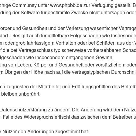
hige Community unter www.phpbb.de zur Verfügung gestellt. Be
ung der Software für bestimmte Zwecke nicht untersagen oder 
rper und Gesundheit und der Verletzung wesentlicher Vertragspf
 sind. Dies gilt auch für mittelbare Folgeschäden wie insbeso
em oder grob fahrlässigem Verhalten oder bei Schäden aus der
 auf die bei Vertragsschluss typischerweise vorhersehbaren Sch
e Folgeschäden wie insbesondere entgangenen Gewinn.
ng von Leben, Körper und Gesundheit oder vorsätzlichem oder g
 Übrigen der Höhe nach auf die vertragstypischen Durchschnitt
h zugunsten der Mitarbeiter und Erfüllungsgehilfen des Betreib
bleiben unberührt.
 Datenschutzerklärung zu ändern. Die Änderung wird dem Nutzer 
m Falle des Widerspruchs erlischt das zwischen dem Betreiber u
er Nutzer den Änderungen zugestimmt hat.