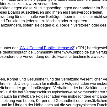
ilder zu setzen bzw. zu verwenden.
rstößen gegen diese Nutzungsbedingungen oder anderer im Board
ses Boards ausschließen und Ihnen ein Hausverbot erteilen.
ortung für die Inhalte von Beiträgen übernimmt, die er nicht sel
und Funktionen jederzeit zu löschen oder zu sperren.
e abzuändern, sofern sie gegen o. g. Regeln verstoßen oder ge
 unter der „
GNU General Public License v2
“ (GPL) bereitgest
e deutschsprachige Community unter www.phpbb.de zur Verfügun
esondere die Verwendung der Software für bestimmte Zwecke nic
en, Körper und Gesundheit und der Verletzung wesentlicher Vertr
führen sind. Dies gilt auch für mittelbare Folgeschäden wie in
tzlichem oder grob fahrlässigem Verhalten oder bei Schäden au
hten) auf die bei Vertragsschluss typischerweise vorhersehbare
gilt auch für mittelbare Folgeschäden wie insbesondere entgan
rletzung von Leben, Körper und Gesundheit oder vorsätzlichem 
nd im Übrigen der Höhe nach auf die vertragstypischen Durchsc