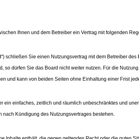
d zwischen Ihnen und dem Betreiber ein Vertrag mit folgenden R
“) schließen Sie einen Nutzungsvertrag mit dem Betreiber des B
so dürfen Sie das Board nicht weiter nutzen. Für die Nutzung d
en und kann von beiden Seiten ohne Einhaltung einer Frist jed
ber ein einfaches, zeitlich und räumlich unbeschränktes und un
ch nach Kündigung des Nutzungsvertrages bestehen.
eine Inhalte enthält, die gegen geltendes Recht oder die guten S