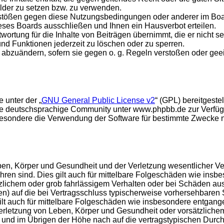
ilder zu setzen bzw. zu verwenden.
rstößen gegen diese Nutzungsbedingungen oder anderer im Board
ses Boards ausschließen und Ihnen ein Hausverbot erteilen.
ortung für die Inhalte von Beiträgen übernimmt, die er nicht sel
und Funktionen jederzeit zu löschen oder zu sperren.
e abzuändern, sofern sie gegen o. g. Regeln verstoßen oder ge
 unter der „
GNU General Public License v2
“ (GPL) bereitgest
e deutschsprachige Community unter www.phpbb.de zur Verfügun
esondere die Verwendung der Software für bestimmte Zwecke nic
en, Körper und Gesundheit und der Verletzung wesentlicher Vertr
führen sind. Dies gilt auch für mittelbare Folgeschäden wie in
tzlichem oder grob fahrlässigem Verhalten oder bei Schäden au
hten) auf die bei Vertragsschluss typischerweise vorhersehbare
gilt auch für mittelbare Folgeschäden wie insbesondere entgan
rletzung von Leben, Körper und Gesundheit oder vorsätzlichem 
nd im Übrigen der Höhe nach auf die vertragstypischen Durchsc