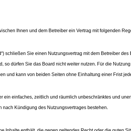
d zwischen Ihnen und dem Betreiber ein Vertrag mit folgenden R
“) schließen Sie einen Nutzungsvertrag mit dem Betreiber des B
so dürfen Sie das Board nicht weiter nutzen. Für die Nutzung d
en und kann von beiden Seiten ohne Einhaltung einer Frist jed
ber ein einfaches, zeitlich und räumlich unbeschränktes und un
ch nach Kündigung des Nutzungsvertrages bestehen.
eine Inhalte enthält, die gegen geltendes Recht oder die guten S