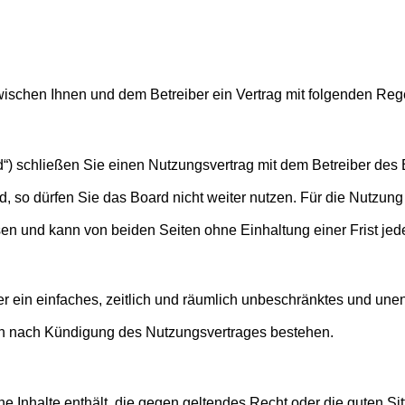
d zwischen Ihnen und dem Betreiber ein Vertrag mit folgenden R
“) schließen Sie einen Nutzungsvertrag mit dem Betreiber des B
so dürfen Sie das Board nicht weiter nutzen. Für die Nutzung d
en und kann von beiden Seiten ohne Einhaltung einer Frist jed
ber ein einfaches, zeitlich und räumlich unbeschränktes und un
ch nach Kündigung des Nutzungsvertrages bestehen.
eine Inhalte enthält, die gegen geltendes Recht oder die guten S