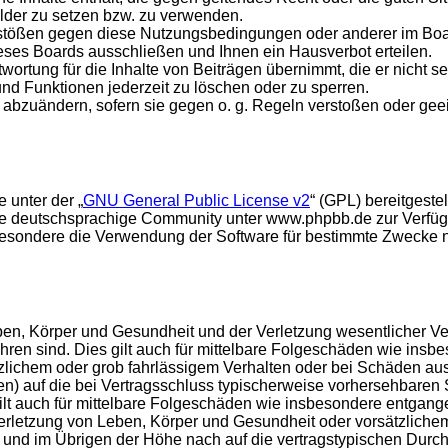
ilder zu setzen bzw. zu verwenden.
rstößen gegen diese Nutzungsbedingungen oder anderer im Board
ses Boards ausschließen und Ihnen ein Hausverbot erteilen.
ortung für die Inhalte von Beiträgen übernimmt, die er nicht sel
und Funktionen jederzeit zu löschen oder zu sperren.
e abzuändern, sofern sie gegen o. g. Regeln verstoßen oder ge
 unter der „
GNU General Public License v2
“ (GPL) bereitgest
e deutschsprachige Community unter www.phpbb.de zur Verfügun
esondere die Verwendung der Software für bestimmte Zwecke nic
en, Körper und Gesundheit und der Verletzung wesentlicher Vertr
führen sind. Dies gilt auch für mittelbare Folgeschäden wie in
tzlichem oder grob fahrlässigem Verhalten oder bei Schäden au
hten) auf die bei Vertragsschluss typischerweise vorhersehbare
gilt auch für mittelbare Folgeschäden wie insbesondere entgan
rletzung von Leben, Körper und Gesundheit oder vorsätzlichem 
nd im Übrigen der Höhe nach auf die vertragstypischen Durchsc