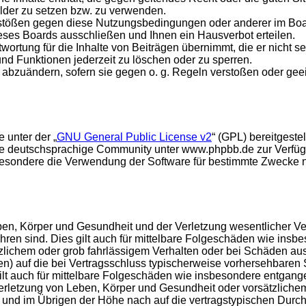
ilder zu setzen bzw. zu verwenden.
rstößen gegen diese Nutzungsbedingungen oder anderer im Board
ses Boards ausschließen und Ihnen ein Hausverbot erteilen.
ortung für die Inhalte von Beiträgen übernimmt, die er nicht sel
und Funktionen jederzeit zu löschen oder zu sperren.
e abzuändern, sofern sie gegen o. g. Regeln verstoßen oder ge
 unter der „
GNU General Public License v2
“ (GPL) bereitgest
e deutschsprachige Community unter www.phpbb.de zur Verfügun
esondere die Verwendung der Software für bestimmte Zwecke nic
en, Körper und Gesundheit und der Verletzung wesentlicher Vertr
führen sind. Dies gilt auch für mittelbare Folgeschäden wie in
tzlichem oder grob fahrlässigem Verhalten oder bei Schäden au
hten) auf die bei Vertragsschluss typischerweise vorhersehbare
gilt auch für mittelbare Folgeschäden wie insbesondere entgan
rletzung von Leben, Körper und Gesundheit oder vorsätzlichem 
nd im Übrigen der Höhe nach auf die vertragstypischen Durchsc