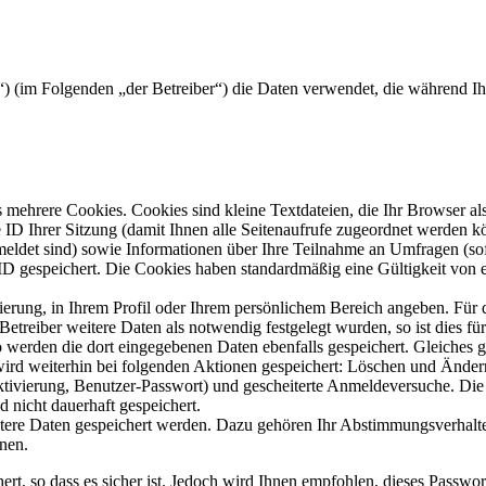
rg“) (im Folgenden „der Betreiber“) die Daten verwendet, die während 
mehrere Cookies. Cookies sind kleine Textdateien, die Ihr Browser al
le ID Ihrer Sitzung (damit Ihnen alle Seitenaufrufe zugeordnet werden 
meldet sind) sowie Informationen über Ihre Teilnahme an Umfragen (sof
-ID gespeichert. Die Cookies haben standardmäßig eine Gültigkeit von e
rierung, in Ihrem Profil oder Ihrem persönlichem Bereich angeben. Für 
eiber weitere Daten als notwendig festgelegt wurden, so ist dies für 
so werden die dort eingegebenen Daten ebenfalls gespeichert. Gleiches g
 wird weiterhin bei folgenden Aktionen gespeichert: Löschen und Ände
ktivierung, Benutzer-Passwort) und gescheiterte Anmeldeversuche. D
d nicht dauerhaft gespeichert.
itere Daten gespeichert werden. Dazu gehören Ihr Abstimmungsverhalte
nen.
rt, so dass es sicher ist. Jedoch wird Ihnen empfohlen, dieses Passwo