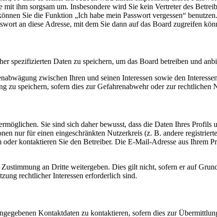
ie mit ihm sorgsam um. Insbesondere wird Sie kein Vertreter des Betrei
o können Sie die Funktion „Ich habe mein Passwort vergessen“ benutz
sswort an diese Adresse, mit dem Sie dann auf das Board zugreifen kön
her spezifizierten Daten zu speichern, um das Board betreiben und anb
ssenabwägung zwischen Ihren und seinen Interessen sowie den Interesse
 zu speichern, sofern dies zur Gefahrenabwehr oder zur rechtlichen N
möglichen. Sie sind sich daher bewusst, dass die Daten Ihres Profils un
nen nur für einen eingeschränkten Nutzerkreis (z. B. andere registrier
der kontaktieren Sie den Betreiber. Die E-Mail-Adresse aus Ihrem Prof
 Zustimmung an Dritte weitergeben. Dies gilt nicht, sofern er auf Grun
zung rechtlicher Interessen erforderlich sind.
angegebenen Kontaktdaten zu kontaktieren, sofern dies zur Übermittlung