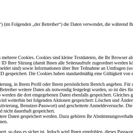
rg“) (im Folgenden „der Betreiber“) die Daten verwendet, die während 
mehrere Cookies. Cookies sind kleine Textdateien, die Ihr Browser al
le ID Ihrer Sitzung (damit Ihnen alle Seitenaufrufe zugeordnet werden 
meldet sind) sowie Informationen über Ihre Teilnahme an Umfragen (sof
-ID gespeichert. Die Cookies haben standardmäßig eine Gültigkeit von e
rierung, in Ihrem Profil oder Ihrem persönlichem Bereich angeben. Für 
eiber weitere Daten als notwendig festgelegt wurden, so ist dies für 
so werden die dort eingegebenen Daten ebenfalls gespeichert. Gleiches g
 wird weiterhin bei folgenden Aktionen gespeichert: Löschen und Ände
ktivierung, Benutzer-Passwort) und gescheiterte Anmeldeversuche. D
d nicht dauerhaft gespeichert.
itere Daten gespeichert werden. Dazu gehören Ihr Abstimmungsverhalte
nen.
rt, so dass es sicher ist. Jedoch wird Ihnen empfohlen, dieses Passwo