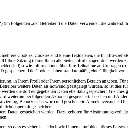
rg“) (im Folgenden „der Betreiber“) die Daten verwendet, die während 
mehrere Cookies. Cookies sind kleine Textdateien, die Ihr Browser al
le ID Ihrer Sitzung (damit Ihnen alle Seitenaufrufe zugeordnet werden 
meldet sind) sowie Informationen über Ihre Teilnahme an Umfragen (sof
-ID gespeichert. Die Cookies haben standardmäßig eine Gültigkeit von e
rierung, in Ihrem Profil oder Ihrem persönlichem Bereich angeben. Für 
eiber weitere Daten als notwendig festgelegt wurden, so ist dies für 
so werden die dort eingegebenen Daten ebenfalls gespeichert. Gleiches g
 wird weiterhin bei folgenden Aktionen gespeichert: Löschen und Ände
ktivierung, Benutzer-Passwort) und gescheiterte Anmeldeversuche. D
d nicht dauerhaft gespeichert.
itere Daten gespeichert werden. Dazu gehören Ihr Abstimmungsverhalte
nen.
rt, so dass es sicher ist. Jedoch wird Ihnen empfohlen, dieses Passwo