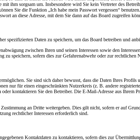
ie mit ihm sorgsam um. Insbesondere wird Sie kein Vertreter des Betrei
o können Sie die Funktion „Ich habe mein Passwort vergessen“ benutz
sswort an diese Adresse, mit dem Sie dann auf das Board zugreifen kön
her spezifizierten Daten zu speichern, um das Board betreiben und anb
ssenabwägung zwischen Ihren und seinen Interessen sowie den Interesse
 zu speichern, sofern dies zur Gefahrenabwehr oder zur rechtlichen N
möglichen. Sie sind sich daher bewusst, dass die Daten Ihres Profils un
nen nur für einen eingeschränkten Nutzerkreis (z. B. andere registrier
der kontaktieren Sie den Betreiber. Die E-Mail-Adresse aus Ihrem Prof
 Zustimmung an Dritte weitergeben. Dies gilt nicht, sofern er auf Grun
zung rechtlicher Interessen erforderlich sind.
angegebenen Kontaktdaten zu kontaktieren, sofern dies zur Übermittlung