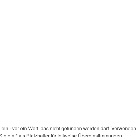
d ein
-
vor ein Wort, das nicht gefunden werden darf. Verwenden
 ein * als Platzhalter für teilweise Übereinstimmungen.