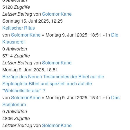
5128
Zugriffe
Letzter Beitrag
von
SolomonKane
Sonntag 15. Juni 2025, 12:25
Keltischer Ritus
von
SolomonKane
»
Montag 9. Juni 2025, 18:51
» in
Die
Klausnerei
0
Antworten
5714
Zugriffe
Letzter Beitrag
von
SolomonKane
Montag 9. Juni 2025, 18:51
Bezüge des Neuen Testamentes der Bibel auf die
Septuaginta-Bibel und speziell auch auf die
"Weisheitsliteratur" ?
von
SolomonKane
»
Montag 9. Juni 2025, 15:41
» in
Das
Scriptorium
0
Antworten
4806
Zugriffe
Letzter Beitrag
von
SolomonKane