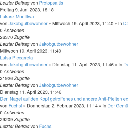
Letzter Beitrag
von
Protopsaltis
Freitag 9. Juni 2023, 18:18
Lukasz Modlitwa
von
Jakobgutbewohner
»
Mittwoch 19. April 2023, 11:40
» in
Da
0
Antworten
26370
Zugriffe
Letzter Beitrag
von
Jakobgutbewohner
Mittwoch 19. April 2023, 11:40
Luisa Piccarreta
von
Jakobgutbewohner
»
Dienstag 11. April 2023, 11:46
» in
Da
0
Antworten
21926
Zugriffe
Letzter Beitrag
von
Jakobgutbewohner
Dienstag 11. April 2023, 11:46
Den Nagel auf den Kopf getroffenes und andere Anti-Pleiten ers
von
Fuchsi
»
Donnerstag 2. Februar 2023, 11:14
» in
Der Gemü
0
Antworten
29209
Zugriffe
Letzter Beitrag
von
Fuchsi