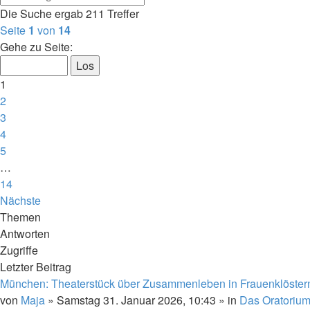
Die Suche ergab 211 Treffer
Seite
1
von
14
Gehe zu Seite:
1
2
3
4
5
…
14
Nächste
Themen
Antworten
Zugriffe
Letzter Beitrag
München: Theaterstück über Zusammenleben in Frauenklöster
von
Maja
»
Samstag 31. Januar 2026, 10:43
» in
Das Oratoriu