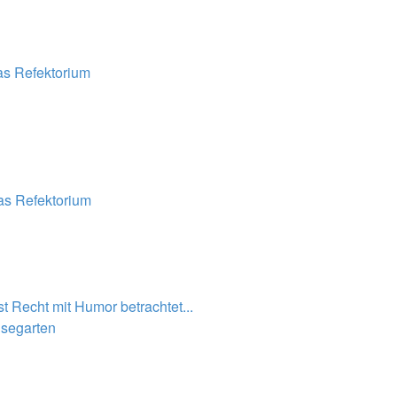
s Refektorium
s Refektorium
t Recht mit Humor betrachtet...
segarten