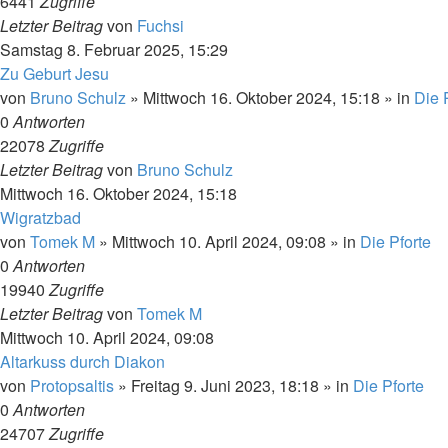
6441
Zugriffe
Letzter Beitrag
von
Fuchsi
Samstag 8. Februar 2025, 15:29
Zu Geburt Jesu
von
Bruno Schulz
»
Mittwoch 16. Oktober 2024, 15:18
» in
Die 
0
Antworten
22078
Zugriffe
Letzter Beitrag
von
Bruno Schulz
Mittwoch 16. Oktober 2024, 15:18
Wigratzbad
von
Tomek M
»
Mittwoch 10. April 2024, 09:08
» in
Die Pforte
0
Antworten
19940
Zugriffe
Letzter Beitrag
von
Tomek M
Mittwoch 10. April 2024, 09:08
Altarkuss durch Diakon
von
Protopsaltis
»
Freitag 9. Juni 2023, 18:18
» in
Die Pforte
0
Antworten
24707
Zugriffe