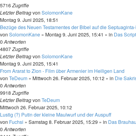
5716
Zugriffe
Letzter Beitrag
von
SolomonKane
Montag 9. Juni 2025, 18:51
Bezüge des Neuen Testamentes der Bibel auf die Septuaginta-Bib
von
SolomonKane
»
Montag 9. Juni 2025, 15:41
» in
Das Scrip
0
Antworten
4807
Zugriffe
Letzter Beitrag
von
SolomonKane
Montag 9. Juni 2025, 15:41
From Ararat to Zion - Film über Armenier im Heiligen Land
von
TeDeum
»
Mittwoch 26. Februar 2025, 10:12
» in
Die Sakris
0
Antworten
9918
Zugriffe
Letzter Beitrag
von
TeDeum
Mittwoch 26. Februar 2025, 10:12
Lustig (?) Putin der kleine Maulwurf und der Auspuff
von
Fuchsi
»
Samstag 8. Februar 2025, 15:29
» in
Das Brauha
0
Antworten