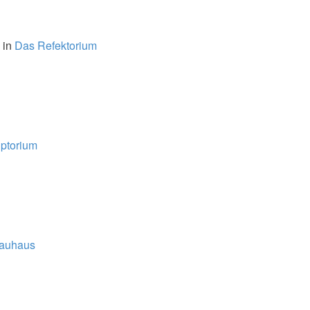
 in
Das Refektorium
iptorium
auhaus