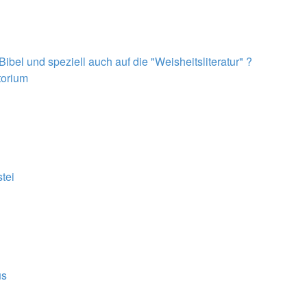
el und speziell auch auf die "Weisheitsliteratur" ?
torium
tei
us