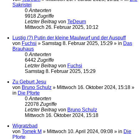
Sakristei
0
Antworten
9918
Zugriffe
Letzter Beitrag
von
TeDeum
Mittwoch 26. Februar 2025, 10:12
Lustig (?) Putin der kleine Maulwurf und der Auspuff
von
Fuchsi
»
Samstag 8. Februar 2025, 15:29
» in
Das
Brauhaus
0
Antworten
6442
Zugriffe
Letzter Beitrag
von
Fuchsi
Samstag 8. Februar 2025, 15:29
Zu Geburt Jesu
von
Bruno Schulz
»
Mittwoch 16. Oktober 2024, 15:18
»
in
Die Pforte
0
Antworten
22078
Zugriffe
Letzter Beitrag
von
Bruno Schulz
Mittwoch 16. Oktober 2024, 15:18
Wigratzbad
von
Tomek M
»
Mittwoch 10. April 2024, 09:08
» in
Die
Pforte