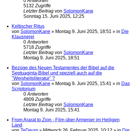
0
Antworten
5132
Zugriffe
Letzter Beitrag
von
SolomonKane
Sonntag 15. Juni 2025, 12:25
Keltischer Ritus
von
SolomonKane
»
Montag 9. Juni 2025, 18:51
» in
Die
Klausnerei
0
Antworten
5718
Zugriffe
Letzter Beitrag
von
SolomonKane
Montag 9. Juni 2025, 18:51
Bezüge des Neuen Testamentes der Bibel auf die
Septuaginta-Bibel und speziell auch auf die
"Weisheitsliteratur" ?
von
SolomonKane
»
Montag 9. Juni 2025, 15:41
» in
Das
Scriptorium
0
Antworten
4809
Zugriffe
Letzter Beitrag
von
SolomonKane
Montag 9. Juni 2025, 15:41
From Ararat to Zion - Film über Armenier im Heiligen
Land
von
TeDeum
»
Mittwoch 26. Februar 2025, 10:12
» in
Die