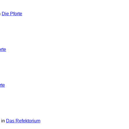
n
Die Pforte
rte
rte
 in
Das Refektorium