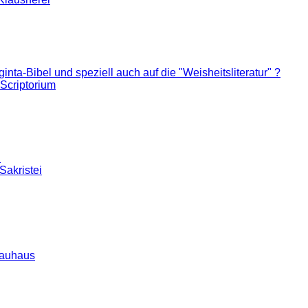
ta-Bibel und speziell auch auf die "Weisheitsliteratur" ?
Scriptorium
d
Sakristei
auhaus