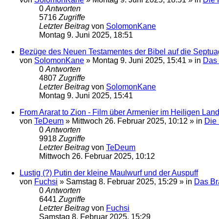
0
Antworten
5716
Zugriffe
Letzter Beitrag
von
SolomonKane
Montag 9. Juni 2025, 18:51
Bezüge des Neuen Testamentes der Bibel auf die Septuagin
von
SolomonKane
»
Montag 9. Juni 2025, 15:41
» in
Das 
0
Antworten
4807
Zugriffe
Letzter Beitrag
von
SolomonKane
Montag 9. Juni 2025, 15:41
From Ararat to Zion - Film über Armenier im Heiligen Lan
von
TeDeum
»
Mittwoch 26. Februar 2025, 10:12
» in
Die 
0
Antworten
9918
Zugriffe
Letzter Beitrag
von
TeDeum
Mittwoch 26. Februar 2025, 10:12
Lustig (?) Putin der kleine Maulwurf und der Auspuff
von
Fuchsi
»
Samstag 8. Februar 2025, 15:29
» in
Das Br
0
Antworten
6441
Zugriffe
Letzter Beitrag
von
Fuchsi
Samstag 8. Februar 2025, 15:29