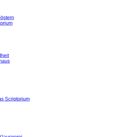
östern
torium
heit
haus
s Scriptorium
Klausnerei