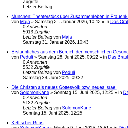
Zugriffe
Letzter Beitrag
München: Theaterstück über Zusammenleben in Frauenkl
von
Maja
»
Samstag 31. Januar 2026, 10:43
» in
Das Ora
0
Antworten
5013
Zugriffe
Letzter Beitrag
von
Maja
Samstag 31. Januar 2026, 10:43
Erstaunliches aus dem Bereich der menschlichen Gesund
von
Peduli
»
Samstag 28. Juni 2025, 09:22
» in
Das Brau
0
Antworten
5532
Zugriffe
Letzter Beitrag
von
Peduli
Samstag 28. Juni 2025, 09:22
Die Christen als neues Gottesvolk bzw. neues Israel
von
SolomonKane
»
Sonntag 15. Juni 2025, 12:25
» in
Da
0
Antworten
5132
Zugriffe
Letzter Beitrag
von
SolomonKane
Sonntag 15. Juni 2025, 12:25
Keltischer Ritus
von
SolomonKane
»
Montag 9. Juni 2025, 18:51
» in
Die 