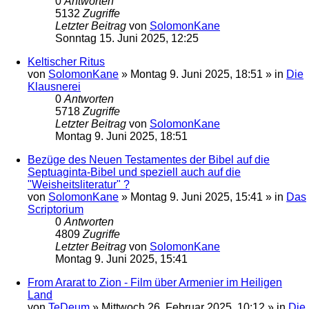
0
Antworten
5132
Zugriffe
Letzter Beitrag
von
SolomonKane
Sonntag 15. Juni 2025, 12:25
Keltischer Ritus
von
SolomonKane
»
Montag 9. Juni 2025, 18:51
» in
Die
Klausnerei
0
Antworten
5718
Zugriffe
Letzter Beitrag
von
SolomonKane
Montag 9. Juni 2025, 18:51
Bezüge des Neuen Testamentes der Bibel auf die
Septuaginta-Bibel und speziell auch auf die
"Weisheitsliteratur" ?
von
SolomonKane
»
Montag 9. Juni 2025, 15:41
» in
Das
Scriptorium
0
Antworten
4809
Zugriffe
Letzter Beitrag
von
SolomonKane
Montag 9. Juni 2025, 15:41
From Ararat to Zion - Film über Armenier im Heiligen
Land
von
TeDeum
»
Mittwoch 26. Februar 2025, 10:12
» in
Die