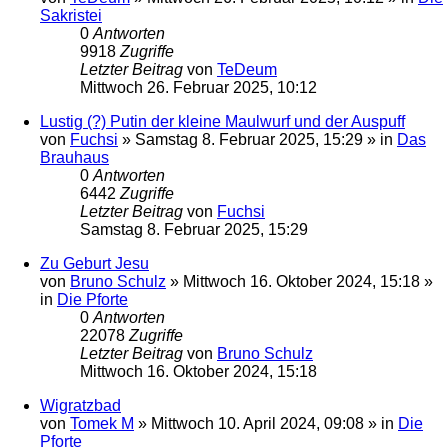
Sakristei
0
Antworten
9918
Zugriffe
Letzter Beitrag
von
TeDeum
Mittwoch 26. Februar 2025, 10:12
Lustig (?) Putin der kleine Maulwurf und der Auspuff
von
Fuchsi
»
Samstag 8. Februar 2025, 15:29
» in
Das
Brauhaus
0
Antworten
6442
Zugriffe
Letzter Beitrag
von
Fuchsi
Samstag 8. Februar 2025, 15:29
Zu Geburt Jesu
von
Bruno Schulz
»
Mittwoch 16. Oktober 2024, 15:18
»
in
Die Pforte
0
Antworten
22078
Zugriffe
Letzter Beitrag
von
Bruno Schulz
Mittwoch 16. Oktober 2024, 15:18
Wigratzbad
von
Tomek M
»
Mittwoch 10. April 2024, 09:08
» in
Die
Pforte