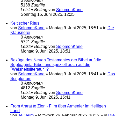
0
Antworten
5138
Zugriffe
Letzter Beitrag
von
SolomonKane
Sonntag 15. Juni 2025, 12:25
Keltischer Ritus
von
SolomonKane
»
Montag 9. Juni 2025, 18:51
» in
Die
Klausnerei
0
Antworten
5721
Zugriffe
Letzter Beitrag
von
SolomonKane
Montag 9. Juni 2025, 18:51
Bezüge des Neuen Testamentes der Bibel auf die
Septuaginta-Bibel und speziell auch auf die
"Weisheitsliteratur" ?
von
SolomonKane
»
Montag 9. Juni 2025, 15:41
» in
Das
Scriptorium
0
Antworten
4812
Zugriffe
Letzter Beitrag
von
SolomonKane
Montag 9. Juni 2025, 15:41
From Ararat to Zion - Film über Armenier im Heiligen
Land
von
TeDeum
»
Mittwoch 26. Februar 2025, 10:12
» in
Die