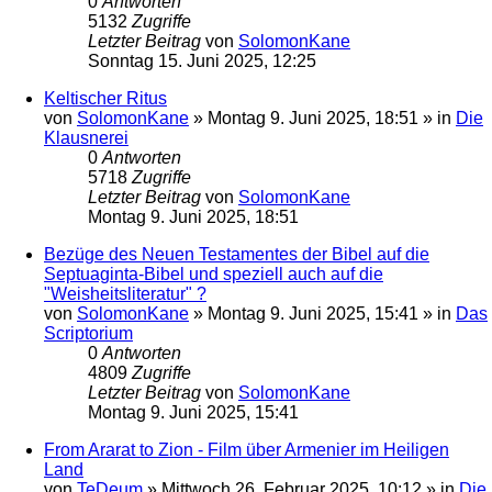
0
Antworten
5132
Zugriffe
Letzter Beitrag
von
SolomonKane
Sonntag 15. Juni 2025, 12:25
Keltischer Ritus
von
SolomonKane
»
Montag 9. Juni 2025, 18:51
» in
Die
Klausnerei
0
Antworten
5718
Zugriffe
Letzter Beitrag
von
SolomonKane
Montag 9. Juni 2025, 18:51
Bezüge des Neuen Testamentes der Bibel auf die
Septuaginta-Bibel und speziell auch auf die
"Weisheitsliteratur" ?
von
SolomonKane
»
Montag 9. Juni 2025, 15:41
» in
Das
Scriptorium
0
Antworten
4809
Zugriffe
Letzter Beitrag
von
SolomonKane
Montag 9. Juni 2025, 15:41
From Ararat to Zion - Film über Armenier im Heiligen
Land
von
TeDeum
»
Mittwoch 26. Februar 2025, 10:12
» in
Die