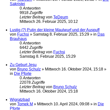
Sakristei
0
Antworten
9918
Zugriffe
Letzter Beitrag
von
TeDeum
Mittwoch 26. Februar 2025, 10:12
Lustig (?) Putin der kleine Maulwurf und der Auspuff
von
Fuchsi
»
Samstag 8. Februar 2025, 15:29
» in
Das
Brauhaus
0
Antworten
6442
Zugriffe
Letzter Beitrag
von
Fuchsi
Samstag 8. Februar 2025, 15:29
Zu Geburt Jesu
von
Bruno Schulz
»
Mittwoch 16. Oktober 2024, 15:18
»
in
Die Pforte
0
Antworten
22078
Zugriffe
Letzter Beitrag
von
Bruno Schulz
Mittwoch 16. Oktober 2024, 15:18
Wigratzbad
von
Tomek M
»
Mittwoch 10. April 2024, 09:08
» in
Die
Pforte