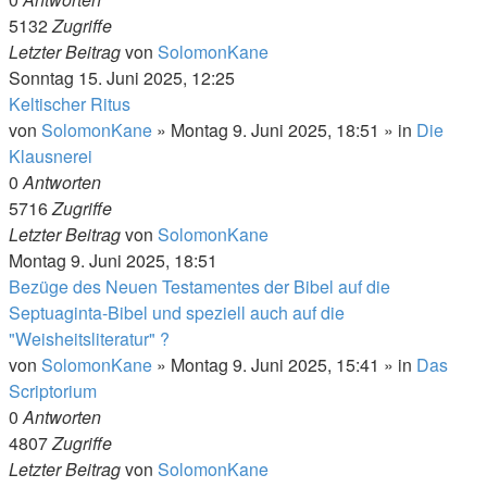
5132
Zugriffe
Letzter Beitrag
von
SolomonKane
Sonntag 15. Juni 2025, 12:25
Keltischer Ritus
von
SolomonKane
»
Montag 9. Juni 2025, 18:51
» in
Die
Klausnerei
0
Antworten
5716
Zugriffe
Letzter Beitrag
von
SolomonKane
Montag 9. Juni 2025, 18:51
Bezüge des Neuen Testamentes der Bibel auf die
Septuaginta-Bibel und speziell auch auf die
"Weisheitsliteratur" ?
von
SolomonKane
»
Montag 9. Juni 2025, 15:41
» in
Das
Scriptorium
0
Antworten
4807
Zugriffe
Letzter Beitrag
von
SolomonKane