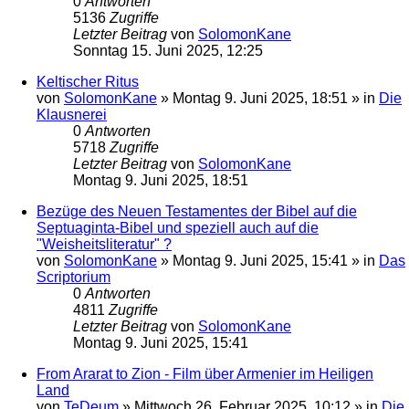
0
Antworten
5136
Zugriffe
Letzter Beitrag
von
SolomonKane
Sonntag 15. Juni 2025, 12:25
Keltischer Ritus
von
SolomonKane
»
Montag 9. Juni 2025, 18:51
» in
Die
Klausnerei
0
Antworten
5718
Zugriffe
Letzter Beitrag
von
SolomonKane
Montag 9. Juni 2025, 18:51
Bezüge des Neuen Testamentes der Bibel auf die
Septuaginta-Bibel und speziell auch auf die
"Weisheitsliteratur" ?
von
SolomonKane
»
Montag 9. Juni 2025, 15:41
» in
Das
Scriptorium
0
Antworten
4811
Zugriffe
Letzter Beitrag
von
SolomonKane
Montag 9. Juni 2025, 15:41
From Ararat to Zion - Film über Armenier im Heiligen
Land
von
TeDeum
»
Mittwoch 26. Februar 2025, 10:12
» in
Die