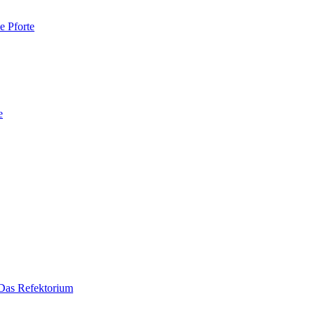
e Pforte
e
Das Refektorium