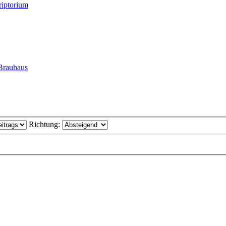
riptorium
Brauhaus
Richtung: