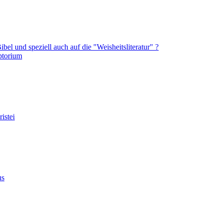
el und speziell auch auf die "Weisheitsliteratur" ?
ptorium
istei
us