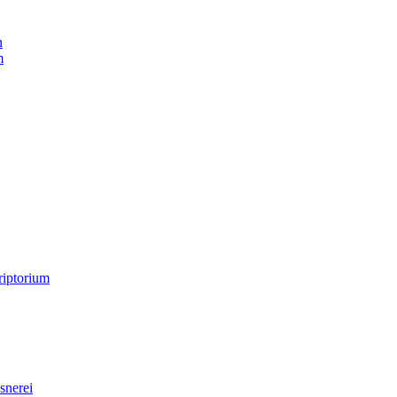
n
m
riptorium
snerei