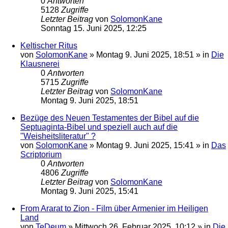
0
Antworten
5128
Zugriffe
Letzter Beitrag
von
SolomonKane
Sonntag 15. Juni 2025, 12:25
Keltischer Ritus
von
SolomonKane
»
Montag 9. Juni 2025, 18:51
» in
Die
Klausnerei
0
Antworten
5715
Zugriffe
Letzter Beitrag
von
SolomonKane
Montag 9. Juni 2025, 18:51
Bezüge des Neuen Testamentes der Bibel auf die
Septuaginta-Bibel und speziell auch auf die
"Weisheitsliteratur" ?
von
SolomonKane
»
Montag 9. Juni 2025, 15:41
» in
Das
Scriptorium
0
Antworten
4806
Zugriffe
Letzter Beitrag
von
SolomonKane
Montag 9. Juni 2025, 15:41
From Ararat to Zion - Film über Armenier im Heiligen
Land
von
TeDeum
»
Mittwoch 26. Februar 2025, 10:12
» in
Die