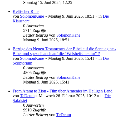
Sonntag 15. Juni 2025, 12:25
Keltischer Ritus
von
SolomonKane
»
Montag 9. Juni 2025, 18:51
» in
Die
Klausnerei
0
Antworten
5714
Zugriffe
Letzter Beitrag
von
SolomonKane
Montag 9. Juni 2025, 18:51
Bezüge des Neuen Testamentes der Bibel auf die Septuaginta-
Bibel und speziell auch auf die "Weisheitsliteratur" ?
von
SolomonKane
»
Montag 9. Juni 2025, 15:41
» in
Das
Scriptorium
0
Antworten
4806
Zugriffe
Letzter Beitrag
von
SolomonKane
Montag 9. Juni 2025, 15:41
From Ararat to Zion - Film über Armenier im Heiligen Land
von
TeDeum
»
Mittwoch 26. Februar 2025, 10:12
» in
Die
Sakristei
0
Antworten
9910
Zugriffe
Letzter Beitrag
von
TeDeum