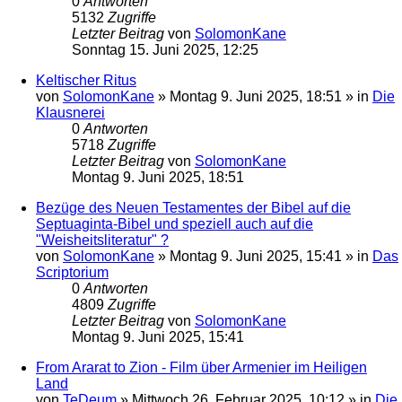
0
Antworten
5132
Zugriffe
Letzter Beitrag
von
SolomonKane
Sonntag 15. Juni 2025, 12:25
Keltischer Ritus
von
SolomonKane
»
Montag 9. Juni 2025, 18:51
» in
Die
Klausnerei
0
Antworten
5718
Zugriffe
Letzter Beitrag
von
SolomonKane
Montag 9. Juni 2025, 18:51
Bezüge des Neuen Testamentes der Bibel auf die
Septuaginta-Bibel und speziell auch auf die
"Weisheitsliteratur" ?
von
SolomonKane
»
Montag 9. Juni 2025, 15:41
» in
Das
Scriptorium
0
Antworten
4809
Zugriffe
Letzter Beitrag
von
SolomonKane
Montag 9. Juni 2025, 15:41
From Ararat to Zion - Film über Armenier im Heiligen
Land
von
TeDeum
»
Mittwoch 26. Februar 2025, 10:12
» in
Die