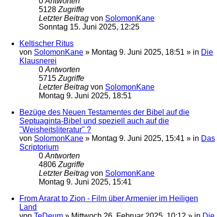
0
Antworten
5128
Zugriffe
Letzter Beitrag
von
SolomonKane
Sonntag 15. Juni 2025, 12:25
Keltischer Ritus
von
SolomonKane
»
Montag 9. Juni 2025, 18:51
» in
Die
Klausnerei
0
Antworten
5715
Zugriffe
Letzter Beitrag
von
SolomonKane
Montag 9. Juni 2025, 18:51
Bezüge des Neuen Testamentes der Bibel auf die
Septuaginta-Bibel und speziell auch auf die
"Weisheitsliteratur" ?
von
SolomonKane
»
Montag 9. Juni 2025, 15:41
» in
Das
Scriptorium
0
Antworten
4806
Zugriffe
Letzter Beitrag
von
SolomonKane
Montag 9. Juni 2025, 15:41
From Ararat to Zion - Film über Armenier im Heiligen
Land
von
TeDeum
»
Mittwoch 26. Februar 2025, 10:12
» in
Die