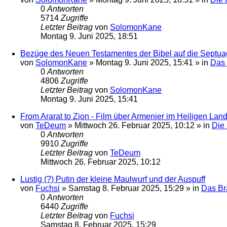
0
Antworten
5714
Zugriffe
Letzter Beitrag
von
SolomonKane
Montag 9. Juni 2025, 18:51
Bezüge des Neuen Testamentes der Bibel auf die Septuagin
von
SolomonKane
»
Montag 9. Juni 2025, 15:41
» in
Das 
0
Antworten
4806
Zugriffe
Letzter Beitrag
von
SolomonKane
Montag 9. Juni 2025, 15:41
From Ararat to Zion - Film über Armenier im Heiligen Lan
von
TeDeum
»
Mittwoch 26. Februar 2025, 10:12
» in
Die 
0
Antworten
9910
Zugriffe
Letzter Beitrag
von
TeDeum
Mittwoch 26. Februar 2025, 10:12
Lustig (?) Putin der kleine Maulwurf und der Auspuff
von
Fuchsi
»
Samstag 8. Februar 2025, 15:29
» in
Das Br
0
Antworten
6440
Zugriffe
Letzter Beitrag
von
Fuchsi
Samstag 8. Februar 2025, 15:29