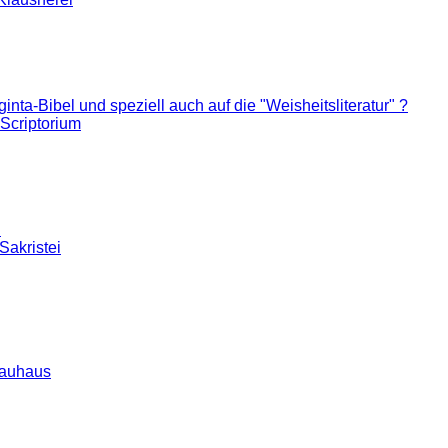
ta-Bibel und speziell auch auf die "Weisheitsliteratur" ?
Scriptorium
d
Sakristei
auhaus