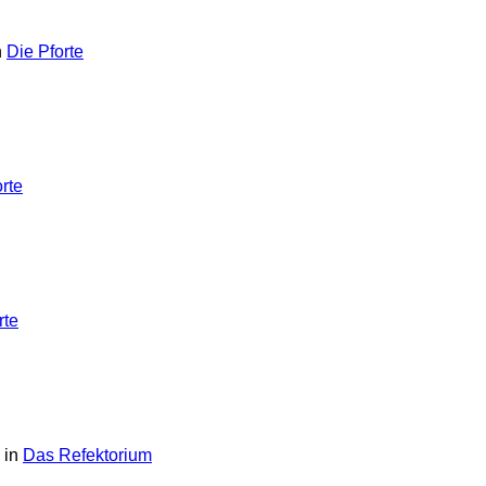
n
Die Pforte
rte
rte
 in
Das Refektorium