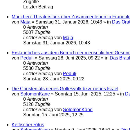
Zugriffe
Letzter Beitrag
München: Theaterstück über Zusammenleben in Frauenkl
von
Maja
»
Samstag 31. Januar 2026, 10:43
» in
Das Ora
0
Antworten
5007
Zugriffe
Letzter Beitrag
von
Maja
Samstag 31. Januar 2026, 10:43
Erstaunliches aus dem Bereich der menschlichen Gesund
von
Peduli
»
Samstag 28. Juni 2025, 09:22
» in
Das Brau
0
Antworten
5530
Zugriffe
Letzter Beitrag
von
Peduli
Samstag 28. Juni 2025, 09:22
Die Christen als neues Gottesvolk bzw. neues Israel
von
SolomonKane
»
Sonntag 15. Juni 2025, 12:25
» in
Da
0
Antworten
5128
Zugriffe
Letzter Beitrag
von
SolomonKane
Sonntag 15. Juni 2025, 12:25
Keltischer Ritus
von
SolomonKane
»
Montag 9. Juni 2025, 18:51
» in
Die 