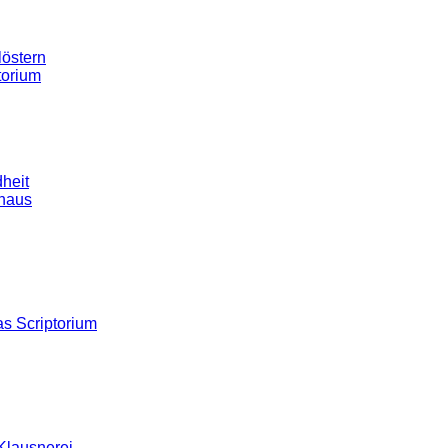
östern
torium
heit
haus
s Scriptorium
Klausnerei