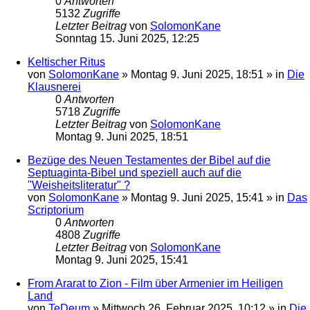
0
Antworten
5132
Zugriffe
Letzter Beitrag
von
SolomonKane
Sonntag 15. Juni 2025, 12:25
Keltischer Ritus
von
SolomonKane
»
Montag 9. Juni 2025, 18:51
» in
Die
Klausnerei
0
Antworten
5718
Zugriffe
Letzter Beitrag
von
SolomonKane
Montag 9. Juni 2025, 18:51
Bezüge des Neuen Testamentes der Bibel auf die
Septuaginta-Bibel und speziell auch auf die
"Weisheitsliteratur" ?
von
SolomonKane
»
Montag 9. Juni 2025, 15:41
» in
Das
Scriptorium
0
Antworten
4808
Zugriffe
Letzter Beitrag
von
SolomonKane
Montag 9. Juni 2025, 15:41
From Ararat to Zion - Film über Armenier im Heiligen
Land
von
TeDeum
»
Mittwoch 26. Februar 2025, 10:12
» in
Die