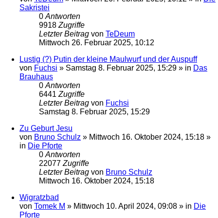
Sakristei
0
Antworten
9918
Zugriffe
Letzter Beitrag
von
TeDeum
Mittwoch 26. Februar 2025, 10:12
Lustig (?) Putin der kleine Maulwurf und der Auspuff
von
Fuchsi
»
Samstag 8. Februar 2025, 15:29
» in
Das
Brauhaus
0
Antworten
6441
Zugriffe
Letzter Beitrag
von
Fuchsi
Samstag 8. Februar 2025, 15:29
Zu Geburt Jesu
von
Bruno Schulz
»
Mittwoch 16. Oktober 2024, 15:18
»
in
Die Pforte
0
Antworten
22077
Zugriffe
Letzter Beitrag
von
Bruno Schulz
Mittwoch 16. Oktober 2024, 15:18
Wigratzbad
von
Tomek M
»
Mittwoch 10. April 2024, 09:08
» in
Die
Pforte