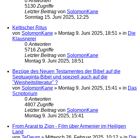
0
Antworten
5130
Zugriffe
Letzter Beitrag
von
SolomonKane
Sonntag 15. Juni 2025, 12:25
Keltischer Ritus
von
SolomonKane
»
Montag 9. Juni 2025, 18:51
» in
Die
Klausnerei
0
Antworten
5716
Zugriffe
Letzter Beitrag
von
SolomonKane
Montag 9. Juni 2025, 18:51
Bezüge des Neuen Testamentes der Bibel auf die
Septuaginta-Bibel und speziell auch auf die
"Weisheitsliteratur" ?
von
SolomonKane
»
Montag 9. Juni 2025, 15:41
» in
Das
Scriptorium
0
Antworten
4807
Zugriffe
Letzter Beitrag
von
SolomonKane
Montag 9. Juni 2025, 15:41
From Ararat to Zion - Film über Armenier im Heiligen
Land
von
TeDeum
»
Mittwoch 26. Februar 2025, 10:12
» in
Die