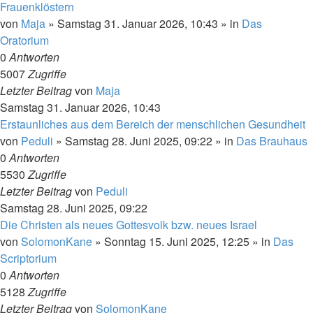
Frauenklöstern
von
Maja
»
Samstag 31. Januar 2026, 10:43
» in
Das
Oratorium
0
Antworten
5007
Zugriffe
Letzter Beitrag
von
Maja
Samstag 31. Januar 2026, 10:43
Erstaunliches aus dem Bereich der menschlichen Gesundheit
von
Peduli
»
Samstag 28. Juni 2025, 09:22
» in
Das Brauhaus
0
Antworten
5530
Zugriffe
Letzter Beitrag
von
Peduli
Samstag 28. Juni 2025, 09:22
Die Christen als neues Gottesvolk bzw. neues Israel
von
SolomonKane
»
Sonntag 15. Juni 2025, 12:25
» in
Das
Scriptorium
0
Antworten
5128
Zugriffe
Letzter Beitrag
von
SolomonKane