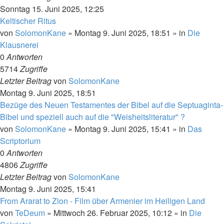
Sonntag 15. Juni 2025, 12:25
Keltischer Ritus
von
SolomonKane
»
Montag 9. Juni 2025, 18:51
» in
Die
Klausnerei
0
Antworten
5714
Zugriffe
Letzter Beitrag
von
SolomonKane
Montag 9. Juni 2025, 18:51
Bezüge des Neuen Testamentes der Bibel auf die Septuaginta-
Bibel und speziell auch auf die "Weisheitsliteratur" ?
von
SolomonKane
»
Montag 9. Juni 2025, 15:41
» in
Das
Scriptorium
0
Antworten
4806
Zugriffe
Letzter Beitrag
von
SolomonKane
Montag 9. Juni 2025, 15:41
From Ararat to Zion - Film über Armenier im Heiligen Land
von
TeDeum
»
Mittwoch 26. Februar 2025, 10:12
» in
Die