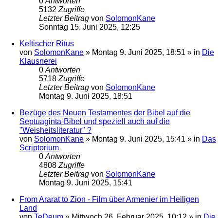
0
Antworten
5132
Zugriffe
Letzter Beitrag
von
SolomonKane
Sonntag 15. Juni 2025, 12:25
Keltischer Ritus
von
SolomonKane
»
Montag 9. Juni 2025, 18:51
» in
Die
Klausnerei
0
Antworten
5718
Zugriffe
Letzter Beitrag
von
SolomonKane
Montag 9. Juni 2025, 18:51
Bezüge des Neuen Testamentes der Bibel auf die
Septuaginta-Bibel und speziell auch auf die
"Weisheitsliteratur" ?
von
SolomonKane
»
Montag 9. Juni 2025, 15:41
» in
Das
Scriptorium
0
Antworten
4808
Zugriffe
Letzter Beitrag
von
SolomonKane
Montag 9. Juni 2025, 15:41
From Ararat to Zion - Film über Armenier im Heiligen
Land
von
TeDeum
»
Mittwoch 26. Februar 2025, 10:12
» in
Die