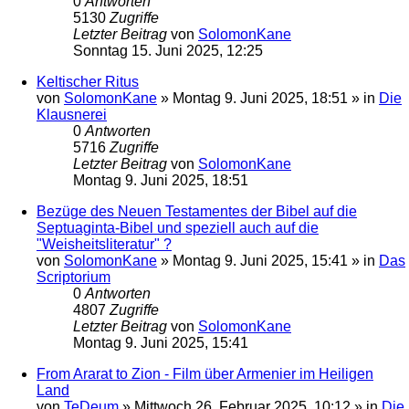
0
Antworten
5130
Zugriffe
Letzter Beitrag
von
SolomonKane
Sonntag 15. Juni 2025, 12:25
Keltischer Ritus
von
SolomonKane
»
Montag 9. Juni 2025, 18:51
» in
Die
Klausnerei
0
Antworten
5716
Zugriffe
Letzter Beitrag
von
SolomonKane
Montag 9. Juni 2025, 18:51
Bezüge des Neuen Testamentes der Bibel auf die
Septuaginta-Bibel und speziell auch auf die
"Weisheitsliteratur" ?
von
SolomonKane
»
Montag 9. Juni 2025, 15:41
» in
Das
Scriptorium
0
Antworten
4807
Zugriffe
Letzter Beitrag
von
SolomonKane
Montag 9. Juni 2025, 15:41
From Ararat to Zion - Film über Armenier im Heiligen
Land
von
TeDeum
»
Mittwoch 26. Februar 2025, 10:12
» in
Die