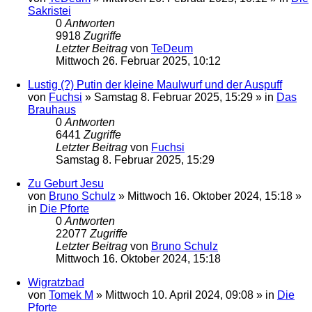
Sakristei
0
Antworten
9918
Zugriffe
Letzter Beitrag
von
TeDeum
Mittwoch 26. Februar 2025, 10:12
Lustig (?) Putin der kleine Maulwurf und der Auspuff
von
Fuchsi
»
Samstag 8. Februar 2025, 15:29
» in
Das
Brauhaus
0
Antworten
6441
Zugriffe
Letzter Beitrag
von
Fuchsi
Samstag 8. Februar 2025, 15:29
Zu Geburt Jesu
von
Bruno Schulz
»
Mittwoch 16. Oktober 2024, 15:18
»
in
Die Pforte
0
Antworten
22077
Zugriffe
Letzter Beitrag
von
Bruno Schulz
Mittwoch 16. Oktober 2024, 15:18
Wigratzbad
von
Tomek M
»
Mittwoch 10. April 2024, 09:08
» in
Die
Pforte